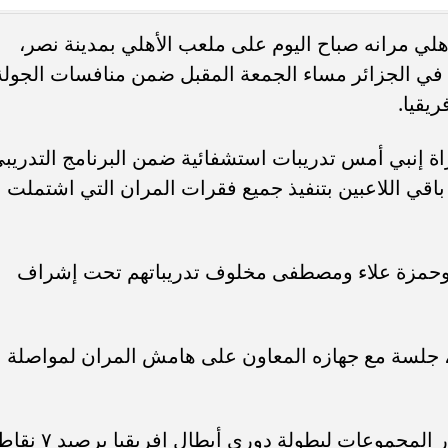
أهلي مرانه صباح اليوم على ملعب الأهلي بمدينة نصر،
دة محطة اولى لتدشين
مصر تكتب التاريخ.. فريق “حلم” يفوز 
ام في الجزائر مساء الجمعة المقبل ضمن منافسات الجولة
لبومها
بطولة Genuine Cup العالمية لكرة...
يقيا.
راة إنبي أمس تدريبات استشفائية ضمن البرنامج التدريب
باقي اللاعبين بتنفيذ جميع فقرات المران التي اشتملت
حمزة علاء ومصطفى مخلوف تدريباتهم تحت إشراف
، جلسة مع جهازه المعاون على هامش المران لمواصلة
ويتصدر الأهلي قمة المجموعة الثالثة بدور المجموعات لبطولة دوري أبطال إفريقيا برص