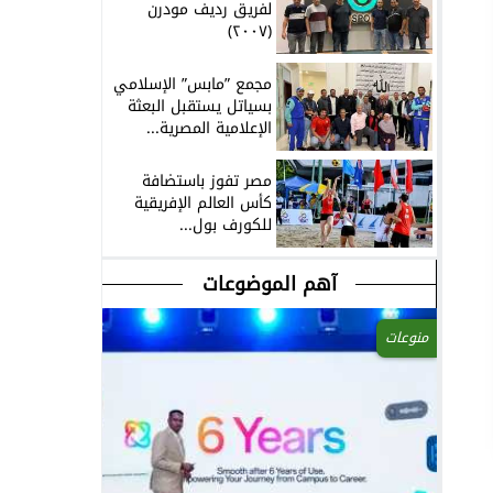
لفريق رديف مودرن
(٢٠٠٧)
مجمع ”مابس” الإسلامي
بسياتل يستقبل البعثة
الإعلامية المصرية...
مصر تفوز باستضافة
كأس العالم الإفريقية
للكورف بول...
آهم الموضوعات
منوعات