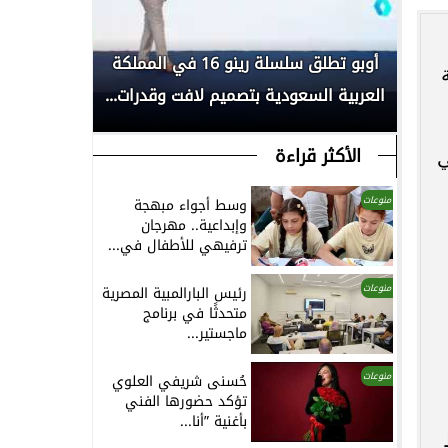
بكأس
أوبو تطلق سلسلة رينو 16 في المملكة
انطلاق الم
العربية السعودية بتصميم لافت وقدرات...
لأبحاث السر
الأكثر قراءة
ي
منوعات
وسط أجواء مبهجة
وإبداعية.. مهرجان
ترفيهي للأطفال في...
منوعات
رئيس البارالمبية المصرية
متحدثًا في برنامج
ماجستير...
منوعات
حُسنى شريفي العلوي
تؤكد حضورها الفني
بأغنية ”أنا...
يد ٧ نقاط