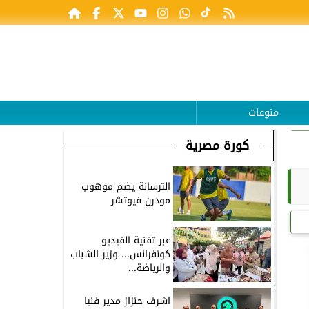
منوعات
كورة مصرية
الترسانة يضم موهوب
مودرن فيوتشر
عبر تقنية الفيديو
كونفرانس... وزير الشباب
والرياضة...
اشرف حنزاز مدير فنيا