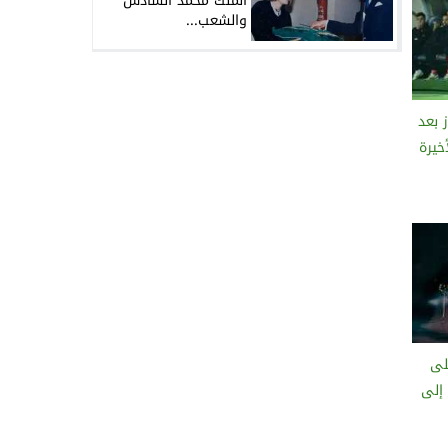
الملك محمد السادس
والشعب...
 بعد
خيرة
لى
 إلى