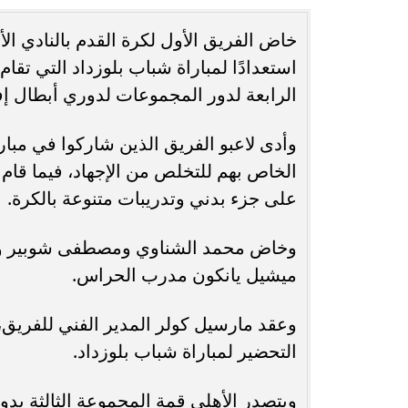
خاض الفريق الأول لكرة القدم بالنادي ال
حُسنى شريفي العلوي تؤكد حضورها الفني
انغام تختار ج
استعدادًا لمباراة شباب بلوزداد التي تق
بأغنية ”أنا وحدة عادية”
ا
الرابعة لدور المجموعات لدوري أبطال إفر
وأدى لاعبو الفريق الذين شاركوا في مبا
الخاص بهم للتخلص من الإجهاد، فيما قام 
على جزء بدني وتدريبات متنوعة بالكرة.
وخاض محمد الشناوي ومصطفى شوبير و
ميشيل يانكون مدرب الحراس.
وعقد مارسيل كولر المدير الفني للفريق
التحضير لمباراة شباب بلوزداد.