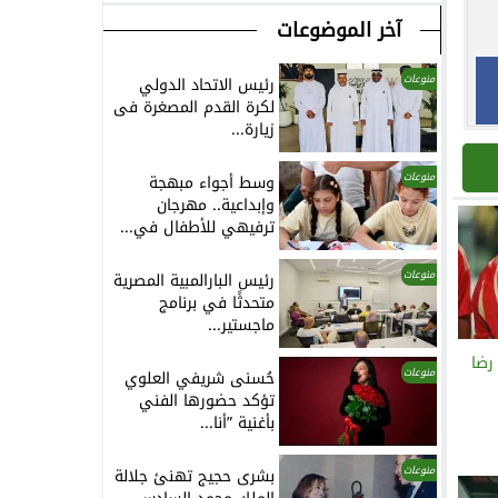
آخر الموضوعات
منوعات
رئيس الاتحاد الدولي
لكرة القدم المصغرة فى
زيارة...
منوعات
وسط أجواء مبهجة
وإبداعية.. مهرجان
ترفيهي للأطفال في...
منوعات
رئيس البارالمبية المصرية
متحدثًا في برنامج
ماجستير...
رضا
منوعات
حُسنى شريفي العلوي
تؤكد حضورها الفني
بأغنية ”أنا...
منوعات
بشرى حجيج تهنئ جلالة