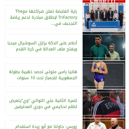
راية القابضة تعلن شراكتها معThe
TriFactory لإطلاق مبادرة لدعم رياضة
التجديف في...
أحلام على الدكة يزلزل السوشيال ميديا
ويفتح ملف العدالة في كرة القدم
هانيا رامى متولى تحصد ذهبية بطولة
الجمهورية للجمباز تحت 10 سنوات
للمرة الثانية علي التوالي ”وي”يتعرض
لظلم تحكيمي في دوري المحترفين
رويس: حاولنا مع أبو ريدة استقدام