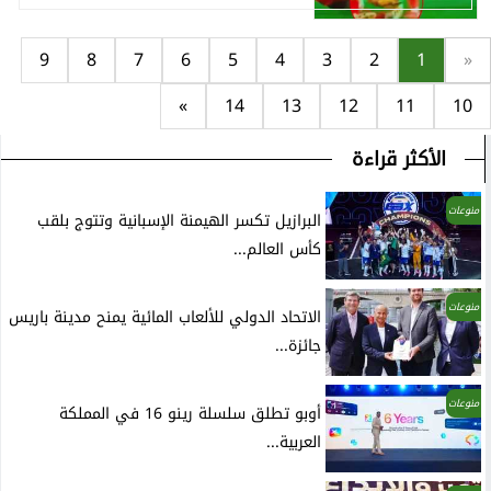
9
8
7
6
5
4
3
2
1
«
»
14
13
12
11
10
الأكثر قراءة
منوعات
البرازيل تكسر الهيمنة الإسبانية وتتوج بلقب
كأس العالم...
منوعات
الاتحاد الدولي للألعاب المائية يمنح مدينة باريس
جائزة...
منوعات
أوبو تطلق سلسلة رينو 16 في المملكة
العربية...