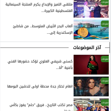
منوعات
ملتقى التميز والإبداع يكرم المنتجة السينمائية
الفلسطينية الكبيرة...
منوعات
ألعاب البحر الأبيض المتوسط.. من شاطئ
الإسكندرية إلى...
آخر الموضوعات
منوعات
حُسنى شريفي العلوي تؤكد حضورها الفني
بأغنية ”أنا...
منوعات
انغام تختار جدة محطة اولى لتدشين البومها
منوعات
مصر تكتب التاريخ.. فريق “حلم” يفوز بكأس