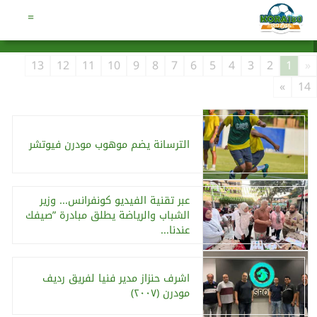
هـ
الخميس
6 أغسطس 2026
01:31 مـ
21 صفر 1448
=
13
12
11
10
9
8
7
6
5
4
3
2
1
«
»
14
الترسانة يضم موهوب مودرن فيوتشر
عبر تقنية الفيديو كونفرانس... وزير
الشباب والرياضة يطلق مبادرة ”صيفك
عندنا...
اشرف حنزاز مدير فنيا لفريق رديف
مودرن (٢٠٠٧)