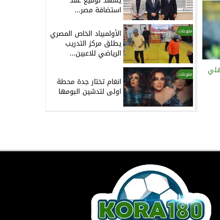
يشهد توقيع عقد
استضافة مصر...
منوعات
الأولمبياد الخاص المصري
يطلق مركز التدريب
الرياضي للاعبين...
هلي
منوعات
انغام تختار جدة محطة
اولى لتدشين البومها