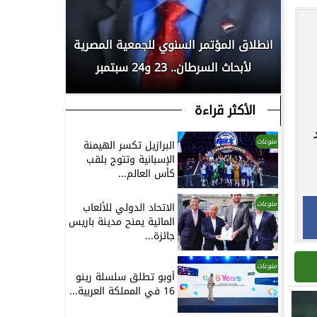
رسميًا..
 المملكة
انطلاق المؤتمر السنوي للجمعية المصرية
العلمين ا
...
لأبحاث السرطان.. 23 و24 سبتمبر
الأكثر قراءة
د
منوعات
البرازيل تكسر الهيمنة
الإسبانية وتتوج بلقب
كأس العالم...
منوعات
الاتحاد الدولي للألعاب
المائية يمنح مدينة باريس
جائزة...
منوعات
أوبو تطلق سلسلة رينو
16 في المملكة العربية...