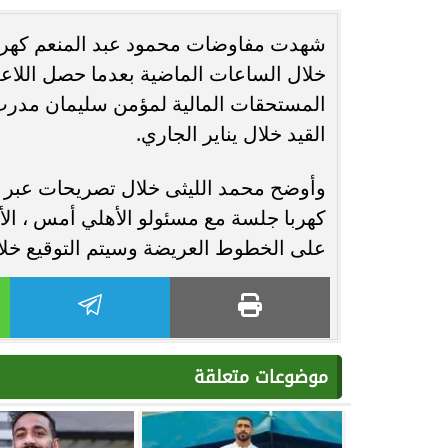
شهدت مفاوضات محمود عبد المنعم كهربا ل
انغام تختار جدة محطة اولى لتدشين
مصر تكتب التاريخ.
خلال الساعات الماضية بعدما حصل اللاعب 
البومها
بطولة Genuine Cup العالمية لكرة...
المستحقات المالية لمؤمن سليمان مدرب
القيد خلال يناير الجاري.
كهربا جلسة مع مسئولو الأهلي أمس ، الأثني
على الخطوط العريضة وسيتم التوقيع خلا
موضوعات متعلقة