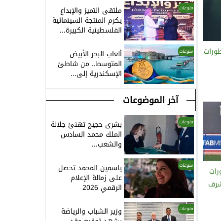
منوعات
ملتقى التميز والإبداع
يكرم المنتجة السينمائية
الفلسطينية الكبيرة...
ورات
منوعات
ألعاب البحر الأبيض
المتوسط.. من شاطئ
الإسكندرية إلى...
آخر الموضوعات
منوعات
بشرى حجيج تهنئ جلالة
الملك محمد السادس
والشعب...
منوعات
ياسمين المحمد تحصل
رات
على زمالة الإعلام
شرف
الرقمي 2026
منوعات
وزير الشباب والرياضة