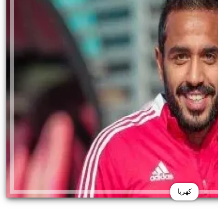
كهربا