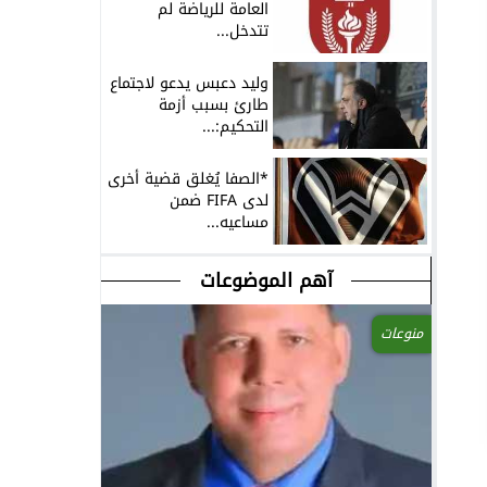
العامة للرياضة لم
تتدخل...
وليد دعبس يدعو لاجتماع
طارئ بسبب أزمة
التحكيم:...
*الصفا يُغلق قضية أخرى
لدى FIFA ضمن
مساعيه...
آهم الموضوعات
منوعات