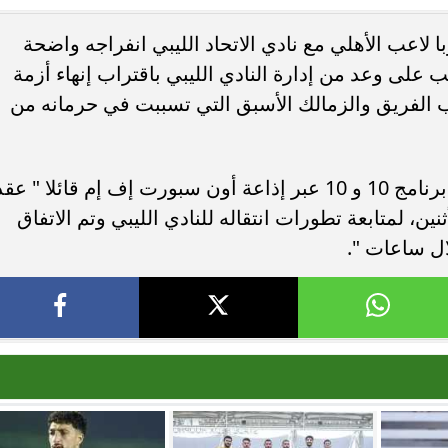
اعب الأهلي مع نادي الاتحاد الليبي انفراجه واضحة
. فريق “حلم” يفوز بكأس
أوبو تطلق سلسلة رينو 16 في
على وعد من إدارة النادي الليبي باقتراب إنهاء أزمة
العربية السعودية بتصميم لافت وقدرات
 الفريق والزمالك الأسبق التي تسببت في حرمانه من
وأوضح محمد الليثى خلال تصريحات عبر برنامج 10 و 10 عبر إذاعة أون سبورت إف إم قائلا " عق
ن، لمتابعة تطورات انتقاله للنادي الليبي وتم الاتفاق
ل ساعات ".