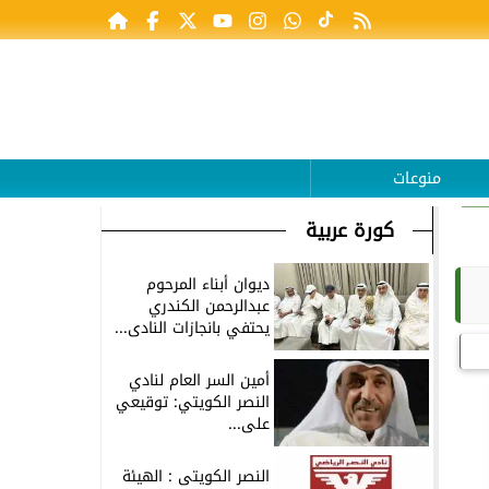
منوعات
كورة عربية
ديوان أبناء المرحوم
عبدالرحمن الكندري
يحتفي بانجازات النادى...
أمين السر العام لنادي
النصر الكويتي: توقيعي
على...
النصر الكويتى : الهيئة