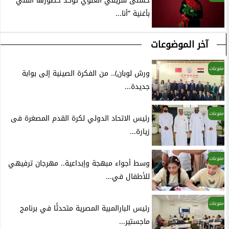
حُسنى شريفي العلوي تؤكد حضورها الفني
بأغنية ”أنا...
آخر الموضوعات
منوعات
ورش لوبان).. من الفكرة الصينية إلى بوابة
جديدة...
منوعات
رئيس الاتحاد الدولي لكرة القدم المصغرة فى
زيارة...
منوعات
وسط أجواء مبهجة وإبداعية.. مهرجان ترفيهي
للأطفال في...
منوعات
رئيس البارالمبية المصرية متحدثًا في برنامج
ماجستير...