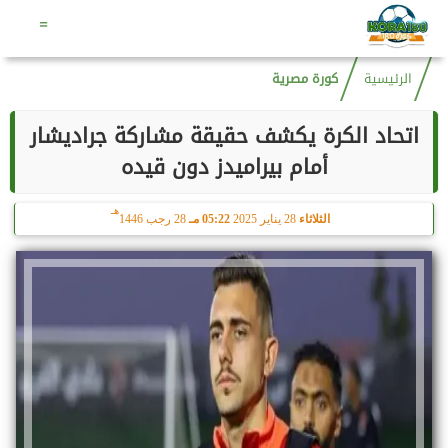
هـ
السبت
8 أغسطس 2026
07:20 صـ
23 صفر 1448
=
الرئيسية
كورة مصرية
اتحاد الكرة يكشف حقيقة مشاركة جراديشار
أمام بيراميدز دون قيده
هـ
الثلاثاء
28 يناير 2025
05:22 مـ
28 رجب 1446