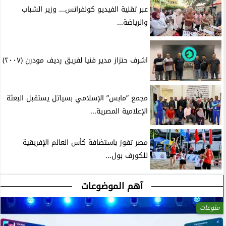
عبر تقنية الفيديو كونفرانس... وزير الشباب
والرياضة...
اشرف حنزاز مدير فنيا لفريق رديف مودرن (٢٠٠٧)
مجمع ”مابس” الإسلامي بسياتل يستقبل البعثة
الإعلامية المصرية...
مصر تفوز باستضافة كأس العالم الإفريقية
للكورف بول...
آهم الموضوعات
منوعات