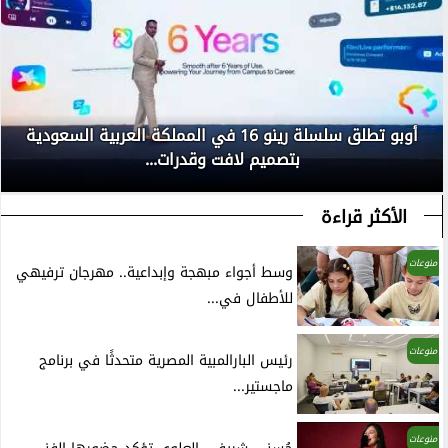
أوبو تطلق سلسلة رينو 16 في المملكة العربية السعودية
بتصميم لافت وقدرات...
الأكثر قراءة
منوعات
وسط أجواء مبهجة وإبداعية.. مهرجان ترفيهي
للأطفال في...
منوعات
رئيس البارالمبية المصرية متحدثًا في برنامج
ماجستير...
منوعات