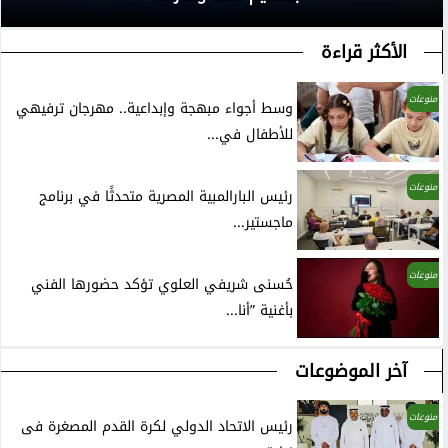
الأكثر قراءة
منوعات
وسط أجواء مبهجة وإبداعية.. مهرجان ترفيهي
للأطفال في...
منوعات
رئيس البارالمبية المصرية متحدثًا في برنامج
ماجستير...
منوعات
حُسنى شريفي العلوي تؤكد حضورها الفني
بأغنية ”أنا...
آخر الموضوعات
منوعات
رئيس الاتحاد الدولي لكرة القدم المصغرة فى