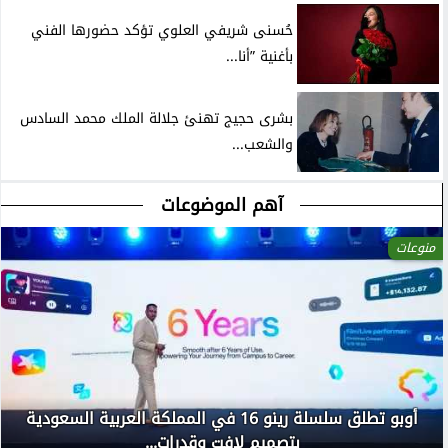
حُسنى شريفي العلوي تؤكد حضورها الفني
بأغنية ”أنا...
بشرى حجيج تهنئ جلالة الملك محمد السادس
والشعب...
آهم الموضوعات
منوعات
أوبو تطلق سلسلة رينو 16 في المملكة العربية السعودية
بتصميم لافت وقدرات...