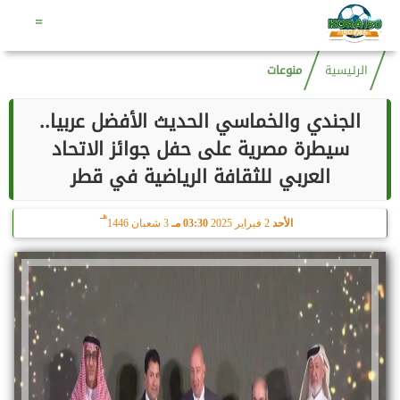
هـ
الجمعة
7 أغسطس 2026
02:27 مـ
22 صفر 1448
=
الرئيسية
منوعات
الجندي والخماسي الحديث الأفضل عربيا..
سيطرة مصرية على حفل جوائز الاتحاد
العربي للثقافة الرياضية في قطر
هـ
الأحد
2 فبراير 2025
03:30 مـ
3 شعبان 1446