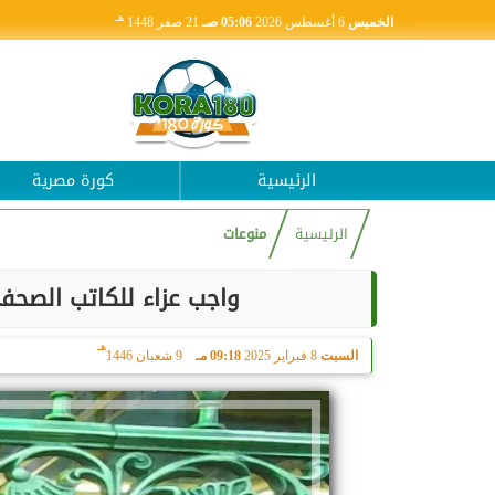
هـ
الخميس
6 أغسطس 2026
05:06 صـ
21 صفر 1448
الرئيسية
كورة مصرية
الرئيسية
منوعات
واجب عزاء للكاتب الصحف
هـ
السبت
8 فبراير 2025
09:18 مـ
9 شعبان 1446