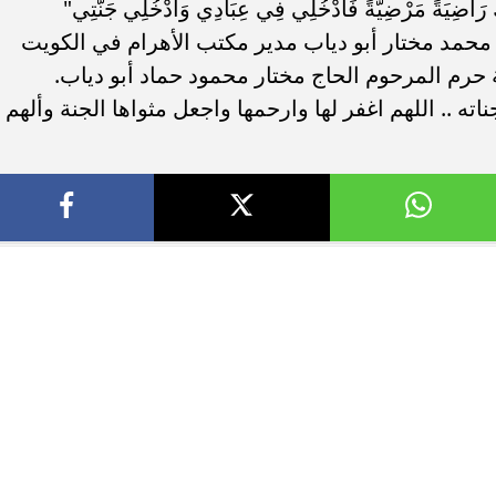
ِّكِ رَاضِيَةً مَرْضِيَّةً فَادْخُلِي فِي عِبَادِي وَادْخُلِي جَنَّتِي"
 محمد مختار أبو دياب مدير مكتب الأهرام في الكويت
. فريق “حلم” يفوز بكأس
أوبو تطلق سلسلة رينو 16 في
 حرم المرحوم الحاج مختار محمود حماد أبو دياب.
العربية السعودية بتصميم لافت وقدرات
ه .. اللهم اغفر لها وارحمها واجعل مثواها الجنة وألهم