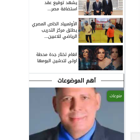
يشهد توقيع عقد
استضافة مصر...
الأولمبياد الخاص المصري
يطلق مركز التدريب
الرياضي للاعبين...
انغام تختار جدة محطة
اولى لتدشين البومها
آهم الموضوعات
منوعات