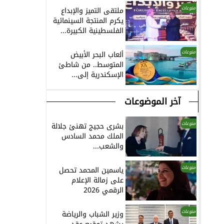
منوعات
ملتقى التميز والإبداع
يكرم المنتجة السينمائية
الفلسطينية الكبيرة...
منوعات
ألعاب البحر الأبيض
المتوسط.. من شاطئ
الإسكندرية إلى...
آخر الموضوعات
منوعات
بشرى حجيج تهنئ جلالة
الملك محمد السادس
والشعب...
منوعات
ياسمين المحمد تحصل
على زمالة الإعلام
الرقمي 2026
منوعات
وزير الشباب والرياضة