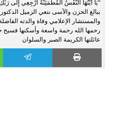
"يَا أَيَّتُهَا النَّفْسُ الْمُطْمَئِنَّةُ ارْجِعِي إِلَى رَب
ببالغ الحزن والآسى ننعي الزميل الدكتور
انغام تختار جدة محطة اولى لتدشين
مصر تكتب التاريخ.
والمستشار الإعلامي وفاة والدته الفاضلة
البومها
بطولة Genuine Cup العالمية لكرة...
رحمها الله رحمة واسعة وأسكنها فسيح جنات
عائلتها الكريمة الصبر والسلوان