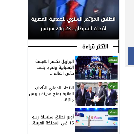
رسميًا..
 المملكة
انطلاق المؤتمر السنوي للجمعية المصرية
العلمين ا
...
لأبحاث السرطان.. 23 و24 سبتمبر
الأكثر قراءة
منوعات
البرازيل تكسر الهيمنة
الإسبانية وتتوج بلقب
كأس العالم...
منوعات
الاتحاد الدولي للألعاب
المائية يمنح مدينة باريس
جائزة...
منوعات
أوبو تطلق سلسلة رينو
16 في المملكة العربية...