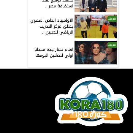
يشهد توقيع عقد
استضافة مصر...
منوعات
الأولمبياد الخاص المصري
يطلق مركز التدريب
الرياضي للاعبين...
منوعات
انغام تختار جدة محطة
اولى لتدشين البومها