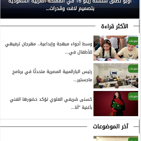
أوبو تطلق سلسلة رينو 16 في المملكة العربية السعودية
بتصميم لافت وقدرات...
الأكثر قراءة
منوعات
وسط أجواء مبهجة وإبداعية.. مهرجان ترفيهي
للأطفال في...
منوعات
رئيس البارالمبية المصرية متحدثًا في برنامج
ماجستير...
منوعات
حُسنى شريفي العلوي تؤكد حضورها الفني
بأغنية ”أنا...
آخر الموضوعات