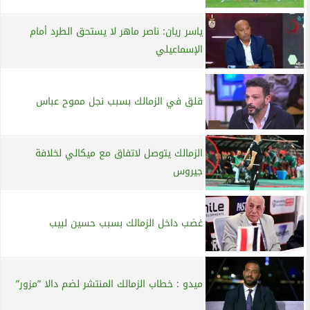
ياسر ريان: ناصر ماهر لا يستحق الطرد أمام
الإسماعيلي
قلق في الزمالك بسبب نجل مموح عباس
الزمالك يتوصل لاتفاق مع ميكالي لخلافة
جيروس
غضب داخل الزمالك بسبب حسين لبيب
ميدو : خطاب الزمالك المنتشر لضم دالا ”مزور”