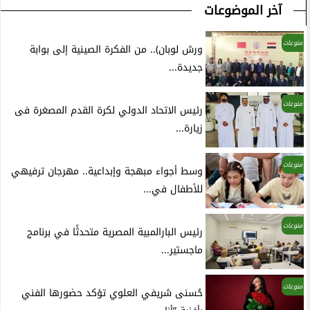
آخر الموضوعات
منوعات
ورش لوبان).. من الفكرة الصينية إلى بوابة
جديدة...
منوعات
رئيس الاتحاد الدولي لكرة القدم المصغرة فى
زيارة...
منوعات
وسط أجواء مبهجة وإبداعية.. مهرجان ترفيهي
للأطفال في...
منوعات
رئيس البارالمبية المصرية متحدثًا في برنامج
ماجستير...
منوعات
حُسنى شريفي العلوي تؤكد حضورها الفني