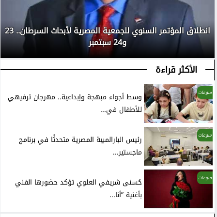
انطلاق المؤتمر السنوي للجمعية المصرية لأبحاث السرطان.. 23
و24 سبتمبر
الأكثر قراءة
منوعات
وسط أجواء مبهجة وإبداعية.. مهرجان ترفيهي
للأطفال في...
منوعات
رئيس البارالمبية المصرية متحدثًا في برنامج
ماجستير...
منوعات
حُسنى شريفي العلوي تؤكد حضورها الفني
بأغنية ”أنا...