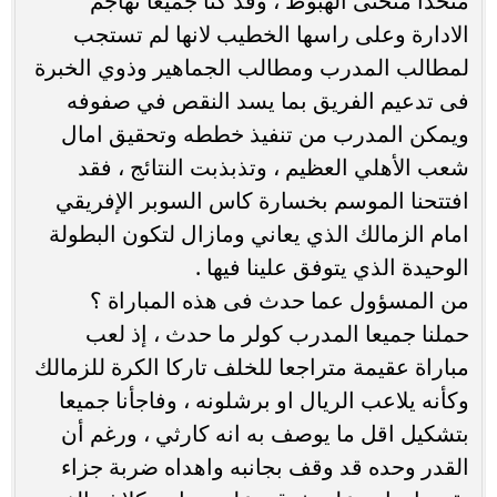
متخذا منحنى الهبوط ، وقد كنا جميعا نهاجم
الادارة وعلى راسها الخطيب لانها لم تستجب
لمطالب المدرب ومطالب الجماهير وذوي الخبرة
فى تدعيم الفريق بما يسد النقص في صفوفه
ويمكن المدرب من تنفيذ خططه وتحقيق امال
شعب الأهلي العظيم ، وتذبذبت النتائج ، فقد
افتتحنا الموسم بخسارة كاس السوبر الإفريقي
امام الزمالك الذي يعاني ومازال لتكون البطولة
الوحيدة الذي يتوفق علينا فيها .
من المسؤول عما حدث فى هذه المباراة ؟
حملنا جميعا المدرب كولر ما حدث ، إذ لعب
مباراة عقيمة متراجعا للخلف تاركا الكرة للزمالك
وكأنه يلاعب الريال او برشلونه ، وفاجأنا جميعا
بتشكيل اقل ما يوصف به انه كارثي ، ورغم أن
القدر وحده قد وقف بجانبه واهداه ضربة جزاء