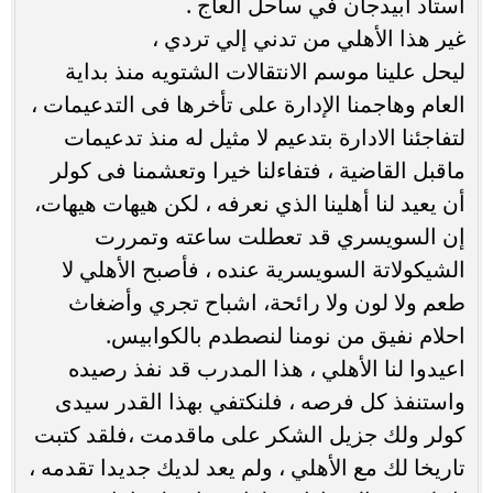
استاد ابيدجان في ساحل العاج .
غير هذا الأهلي من تدني إلي تردي ،
ليحل علينا موسم الانتقالات الشتويه منذ بداية
العام وهاجمنا الإدارة على تأخرها فى التدعيمات ،
لتفاجئنا الادارة بتدعيم لا مثيل له منذ تدعيمات
ماقبل القاضية ، فتفاءلنا خيرا وتعشمنا فى كولر
أن يعيد لنا أهلينا الذي نعرفه ، لكن هيهات هيهات،
إن السويسري قد تعطلت ساعته وتمررت
الشيكولاتة السويسرية عنده ، فأصبح الأهلي لا
طعم ولا لون ولا رائحة، اشباح تجري وأضغاث
احلام نفيق من نومنا لنصطدم بالكوابيس.
اعيدوا لنا الأهلي ، هذا المدرب قد نفذ رصيده
واستنفذ كل فرصه ، فلنكتفي بهذا القدر سيدى
كولر ولك جزيل الشكر على ماقدمت ،فلقد كتبت
تاريخا لك مع الأهلي ، ولم يعد لديك جديدا تقدمه ،