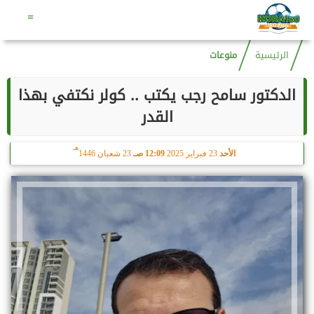
هـ
السبت
8 أغسطس 2026
07:02 صـ
23 صفر 1448
=
الرئيسية
منوعات
الدكتور سامح رجب يكتب .. كولر نكتفي بهذا
القدر
هـ
الأحد
23 فبراير 2025
12:09 صـ
23 شعبان 1446