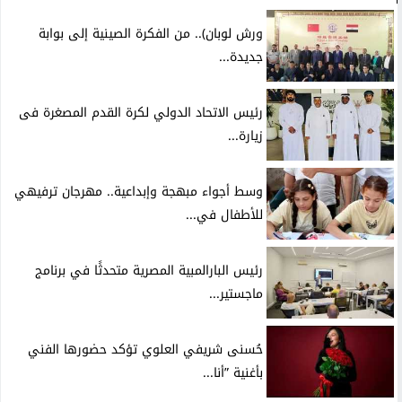
ورش لوبان).. من الفكرة الصينية إلى بوابة
جديدة...
رئيس الاتحاد الدولي لكرة القدم المصغرة فى
زيارة...
وسط أجواء مبهجة وإبداعية.. مهرجان ترفيهي
للأطفال في...
رئيس البارالمبية المصرية متحدثًا في برنامج
ماجستير...
حُسنى شريفي العلوي تؤكد حضورها الفني
بأغنية ”أنا...