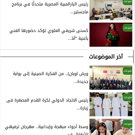
منوعات
رئيس البارالمبية المصرية متحدثًا في برنامج
ماجستير...
منوعات
حُسنى شريفي العلوي تؤكد حضورها الفني
بأغنية ”أنا...
آخر الموضوعات
منوعات
ورش لوبان).. من الفكرة الصينية إلى بوابة
جديدة...
منوعات
رئيس الاتحاد الدولي لكرة القدم المصغرة فى
زيارة...
منوعات
وسط أجواء مبهجة وإبداعية.. مهرجان ترفيهي
للأطفال في...