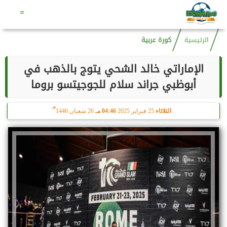
هـ
السبت
8 أغسطس 2026
01:59 صـ
22 صفر 1448
=
الرئيسية
كورة عربية
الإماراتي خالد الشحي يتوج بالذهب في
أبوظبي جراند سلام للجوجيتسو بروما
هـ
الثلاثاء
25 فبراير 2025
04:46 مـ
26 شعبان 1446