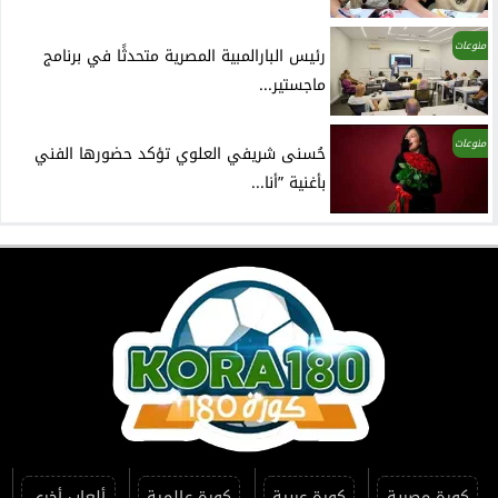
منوعات
رئيس البارالمبية المصرية متحدثًا في برنامج
ماجستير...
منوعات
حُسنى شريفي العلوي تؤكد حضورها الفني
بأغنية ”أنا...
كورة مصرية
كورة عربية
كورة عالمية
ألعاب أخرى