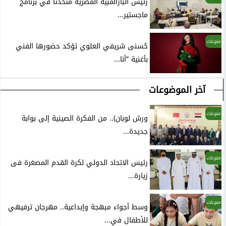
رئيس البارالمبية المصرية متحدثًا في برنامج
ماجستير...
منوعات
حُسنى شريفي العلوي تؤكد حضورها الفني
بأغنية ”أنا...
آخر الموضوعات
منوعات
ورش لوبان).. من الفكرة الصينية إلى بوابة
جديدة...
منوعات
رئيس الاتحاد الدولي لكرة القدم المصغرة فى
زيارة...
منوعات
وسط أجواء مبهجة وإبداعية.. مهرجان ترفيهي
للأطفال في...