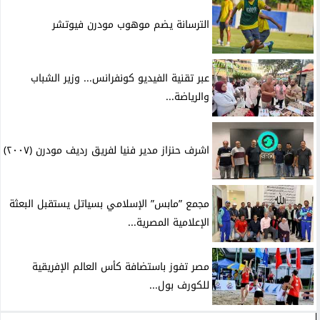
الترسانة يضم موهوب مودرن فيوتشر
عبر تقنية الفيديو كونفرانس... وزير الشباب
والرياضة...
اشرف حنزاز مدير فنيا لفريق رديف مودرن (٢٠٠٧)
مجمع ”مابس” الإسلامي بسياتل يستقبل البعثة
الإعلامية المصرية...
مصر تفوز باستضافة كأس العالم الإفريقية
للكورف بول...