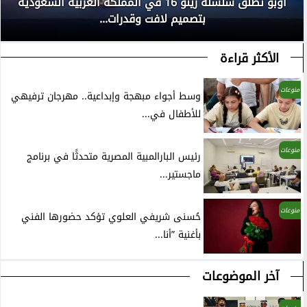
أوبو تطلق سلسلة رينو 16 في المملكة العربية السعودية
بتصميم لافت وقدرات...
الأكثر قراءة
منوعات
وسط أجواء مبهجة وإبداعية.. مهرجان ترفيهي
للأطفال في...
منوعات
رئيس البارالمبية المصرية متحدثًا في برنامج
ماجستير...
منوعات
حُسنى شريفي العلوي تؤكد حضورها الفني
بأغنية ”أنا...
آخر الموضوعات