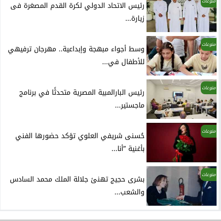
منوعات
رئيس الاتحاد الدولي لكرة القدم المصغرة فى
زيارة...
منوعات
وسط أجواء مبهجة وإبداعية.. مهرجان ترفيهي
للأطفال في...
منوعات
رئيس البارالمبية المصرية متحدثًا في برنامج
ماجستير...
منوعات
حُسنى شريفي العلوي تؤكد حضورها الفني
بأغنية ”أنا...
منوعات
بشرى حجيج تهنئ جلالة الملك محمد السادس
والشعب...