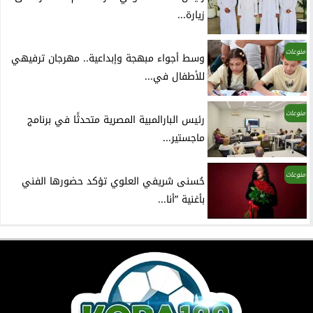
زيارة...
منوعات
وسط أجواء مبهجة وإبداعية.. مهرجان ترفيهي
للأطفال في...
منوعات
رئيس البارالمبية المصرية متحدثًا في برنامج
ماجستير...
منوعات
حُسنى شريفي العلوي تؤكد حضورها الفني
بأغنية ”أنا...