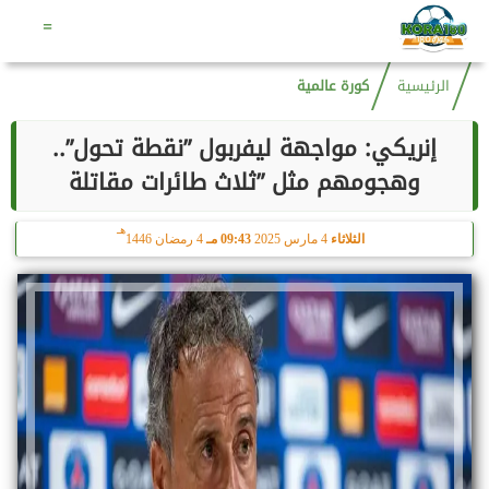
هـ
الجمعة
7 أغسطس 2026
10:19 مـ
22 صفر 1448
=
الرئيسية
كورة عالمية
إنريكي: مواجهة ليفربول ”نقطة تحول”..
وهجومهم مثل ”ثلاث طائرات مقاتلة
هـ
الثلاثاء
4 مارس 2025
09:43 مـ
4 رمضان 1446