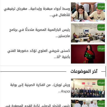
منوعات
وسط أجواء مبهجة وإبداعية.. مهرجان ترفيهي
للأطفال في...
منوعات
رئيس البارالمبية المصرية متحدثًا في برنامج
ماجستير...
منوعات
حُسنى شريفي العلوي تؤكد حضورها الفني
بأغنية ”أنا...
آخر الموضوعات
منوعات
ورش لوبان).. من الفكرة الصينية إلى بوابة
جديدة...
منوعات
رئيس الاتحاد الدولي لكرة القدم المصغرة فى