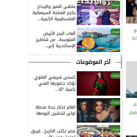
منوعات
ملتقى التميز والإبداع
يكرم المنتجة السينمائية
الفلسطينية الكبيرة...
ع
منوعات
ألعاب البحر الأبيض
خط
المتوسط.. من شاطئ
الإسكندرية إلى...
آخر الموضوعات
منوعات
حُسنى شريفي العلوي
تؤكد حضورها الفني
بأغنية ”أنا...
منوعات
ك
انغام تختار جدة محطة
يلز
اولى لتدشين البومها
منوعات
مصر تكتب التاريخ.. فريق