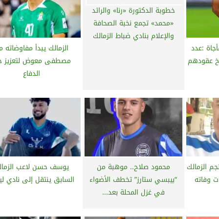
خطوبة الدكتورة «رنا» والرائد
«محمد» تجمع نخبة الصحافة
والإعلام بنادي ضباط الزمالك
جاة :عدد
الزمالك يبدأ مفاوضاته م
خ عقودهم
مصطفى معوض لتعزيز 
الدفاع
م الزمالك
محمود صلاح.. موهبة من
يوسف حسن لاعب الزمال
ت وفاته
“بيبسي ستارز” تخطف الأضواء
السابق ينتقل إلى نادي ليف
في غزل المحلة بعد...