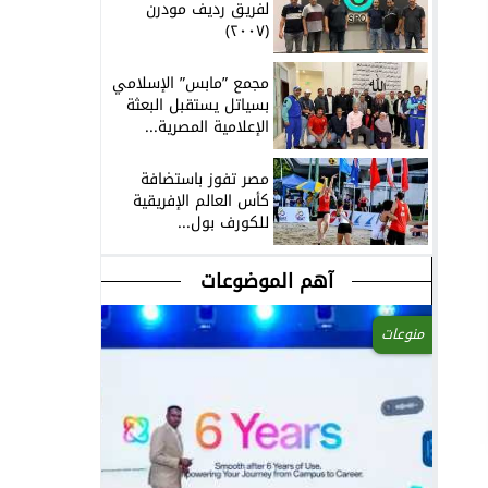
لفريق رديف مودرن
(٢٠٠٧)
مجمع ”مابس” الإسلامي
بسياتل يستقبل البعثة
الإعلامية المصرية...
مصر تفوز باستضافة
كأس العالم الإفريقية
للكورف بول...
آهم الموضوعات
منوعات