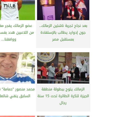
بعد نجاح تجربة ناشئين الزمالك..
عضو الزمالك يفجر مفأ
جون إدوارد يطالب بالإستفادة
من اللاعبين هدد بفس
بمستقبل مصر
ووافقنا...
الزمالك يتوج ببطولة منطقة
محمد منصور ”حمامة” نج
الجيزة للكرة الطائرة تحت 15 سنة
السابق ينفي شائعا
رجال