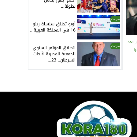
“حلم” يفوز بكأس
بطولة...
منوعات
أوبو تطلق سلسلة رينو
16 في المملكة العربية...
ر بعد
منوعات
انطلاق المؤتمر السنوي
ا
للجمعية المصرية لأبحاث
السرطان.. 23...