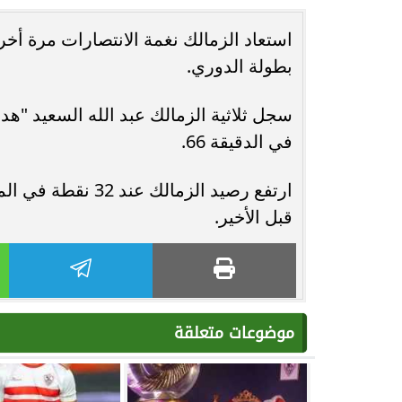
حُسنى شريفي العلوي تؤكد حضورها الفني
انغام تختار ج
بطولة الدوري.
بأغنية ”أنا وحدة عادية”
ا
في الدقيقة 66.
قبل الأخير.
موضوعات متعلقة