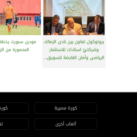
بروتوكول تعاون بين نادى الزمالك
مودرن سبورت يخطف
وشركتيّ استادات للاستثمار
المنصورة من الز
الرياضى وأمان القابضة لتسويق...
كورة مصرية
كورة
ألعاب أخرى
تق