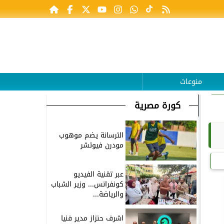
منوعات
كورة مصرية
الترسانة يضم موهوب
مودرن فيوتشر
عبر تقنية الفيديو
كونفرانس... وزير الشباب
والرياضة...
اشرف حنزاز مدير فنيا