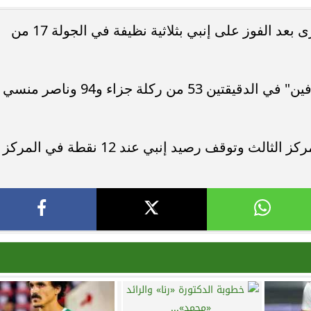
استعاد الزمالك نغمة الانتصارات مرة أخرى بعد الفوز على إنبي بثلاثية نظيفة في الجولة 17 من
دة محطة اولى لتدشين
مصر تكتب التاريخ.. فريق “حلم” يفوز 
لبومها
بطولة Genuine Cup العالمية لكرة...
سجل ثلاثية الزمالك عبد الله السعيد "هدفين" في الدقيقتين 53 من ركلة جزاء و94 وناصر منسي
ارتفع رصيد الزمالك عند 32 نقطة في المركز الثالث وتوقف رصيد إنبي عند 12 نقطة في المركز