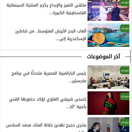
منوعات
ملتقى التميز والإبداع يكرم المنتجة السينمائية
الفلسطينية الكبيرة...
منوعات
ألعاب البحر الأبيض المتوسط.. من شاطئ
الإسكندرية إلى...
آخر الموضوعات
منوعات
رئيس البارالمبية المصرية متحدثًا في برنامج
ماجستير...
منوعات
حُسنى شريفي العلوي تؤكد حضورها الفني
بأغنية ”أنا...
منوعات
بشرى حجيج تهنئ جلالة الملك محمد السادس