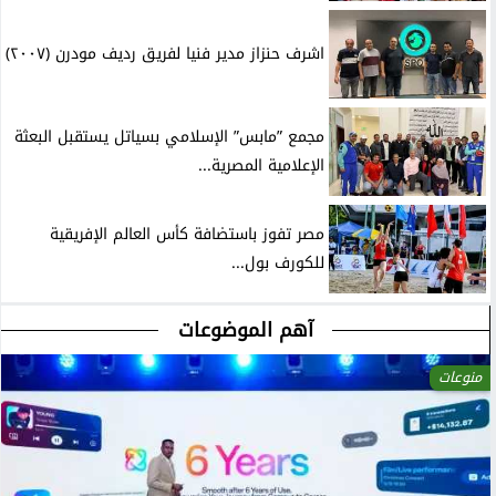
اشرف حنزاز مدير فنيا لفريق رديف مودرن (٢٠٠٧)
مجمع ”مابس” الإسلامي بسياتل يستقبل البعثة
الإعلامية المصرية...
مصر تفوز باستضافة كأس العالم الإفريقية
للكورف بول...
آهم الموضوعات
منوعات