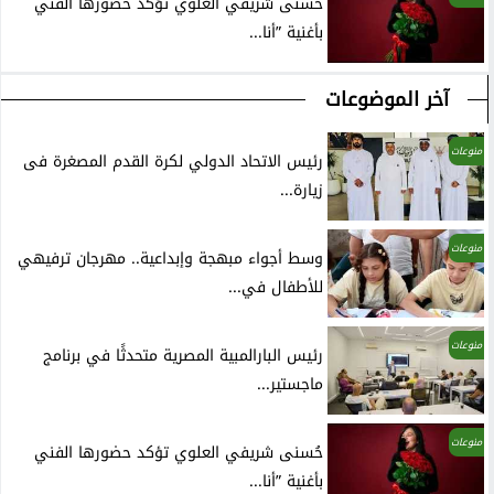
حُسنى شريفي العلوي تؤكد حضورها الفني
بأغنية ”أنا...
آخر الموضوعات
منوعات
رئيس الاتحاد الدولي لكرة القدم المصغرة فى
زيارة...
منوعات
وسط أجواء مبهجة وإبداعية.. مهرجان ترفيهي
للأطفال في...
منوعات
رئيس البارالمبية المصرية متحدثًا في برنامج
ماجستير...
منوعات
حُسنى شريفي العلوي تؤكد حضورها الفني
بأغنية ”أنا...