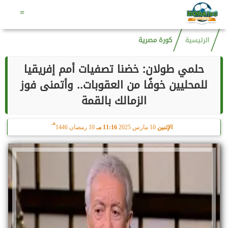
هـ
الجمعة
7 أغسطس 2026
04:46 صـ
22 صفر 1448
=
الرئيسية
كورة مصرية
حلمي طولان: خضنا تصفيات أمم إفريقيا
للمحليين خوفًا من العقوبات.. وأتمنى فوز
الزمالك بالقمة
هـ
الإثنين
10 مارس 2025
11:16 مـ
10 رمضان 1446