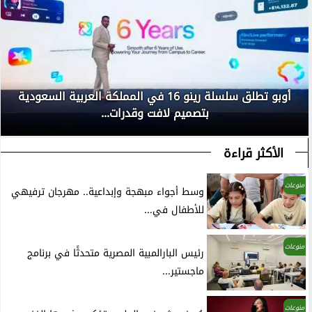
أوبو تطلق سلسلة رينو 16 في المملكة العربية السعودية
بتصميم لافت وقدرات...
الأكثر قراءة
منوعات
وسط أجواء مبهجة وإبداعية.. مهرجان ترفيهي
للأطفال في...
منوعات
رئيس البارالمبية المصرية متحدثًا في برنامج
ماجستير...
منوعات