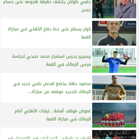
حلمي طولان يكشف حقيقة هجومه على حسام
حسن
كولر يستقر على خط دفاع الأهلي في مباراة
القمة
بيسيرو يدرس استمرار محمد صبحي لحراسة
مرمى الزمالك في القمة
محمود جهاد يخضع لفحص طبي جديد في
الزمالك لتحديد موقفه من مباراة...
غموض موقف أفشة.. غيابات الأهلي أمام
الزمالك في مباراة القمة
أشرف بن شرقي: كنت أرغب في التسجيل في