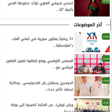
منوعات
حُسنى شريفي العلوي تؤكد حضورها الفني
بأغنية ”أنا...
آخر الموضوعات
منوعات
31 رياضياً يمثلون سورية في ثماني ألعاب
بـ”متوسطية...
منوعات
المجلس الأولمبي يوقع إتفاقية لتعزيز التعاون
الرياضي مع...
منوعات
الدوسري يستقبل يان الإندونيسي.. وجاكرتا
تستعد لأكبر حدث...
منوعات
ورش لوبان).. من الفكرة الصينية إلى بوابة
جديدة...