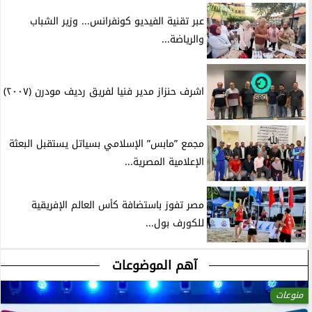
عبر تقنية الفيديو كونفرانس... وزير الشباب
والرياضة...
اشرف حنزاز مدير فنيا لفريق رديف مودرن (٢٠٠٧)
مجمع ”مابس” الإسلامي بسياتل يستقبل البعثة
الإعلامية المصرية...
مصر تفوز باستضافة كأس العالم الإفريقية
للكورف بول...
آهم الموضوعات
منوعات