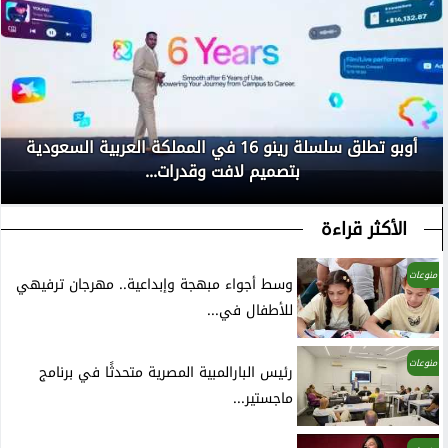
أوبو تطلق سلسلة رينو 16 في المملكة العربية السعودية
بتصميم لافت وقدرات...
الأكثر قراءة
منوعات
وسط أجواء مبهجة وإبداعية.. مهرجان ترفيهي
للأطفال في...
منوعات
رئيس البارالمبية المصرية متحدثًا في برنامج
ماجستير...