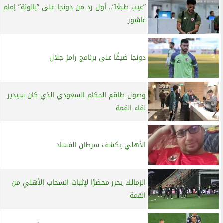
”عيب طبعًا”.. أول رد من دونجا على ”بالونة” إمام
عاشور
دونجا ضيفًا على برنامج رامز جلال
وصول طاقم الحكام السعودي الذي كان سيدير
لقاء القمة
الأهلي يكشف سرطان الفساد
الزمالك يحرر محضرًا لإثبات انسحاب الأهلي من
القمة