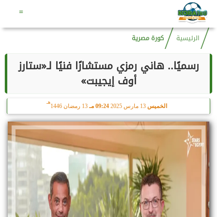
هـ
الخميس
6 أغسطس 2026
09:38 مـ
21 صفر 1448
=
الرئيسية
كورة مصرية
رسميًا.. هاني رمزي مستشارًا فنيًا لـ«ستارز
أوف إيجيبت»
هـ
الخميس
13 مارس 2025
09:24 مـ
13 رمضان 1446