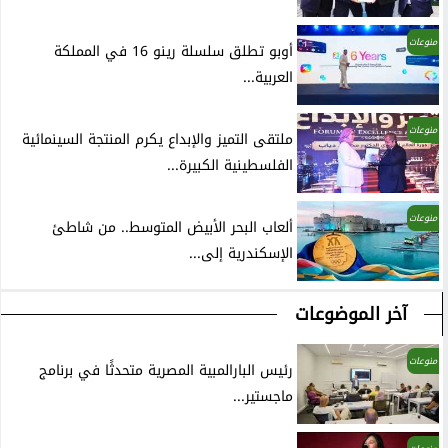
منوعات
أوبو تطلق سلسلة رينو 16 في المملكة
العربية...
منوعات
ملتقى التميز والإبداع يكرم المنتجة السينمائية
الفلسطينية الكبيرة...
منوعات
ألعاب البحر الأبيض المتوسط.. من شاطئ
الإسكندرية إلى...
آخر الموضوعات
منوعات
رئيس البارالمبية المصرية متحدثًا في برنامج
ماجستير...