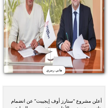
هاني رمزي
أعلن مشروع "ستارز أوف إيجيبت" عن انضمام