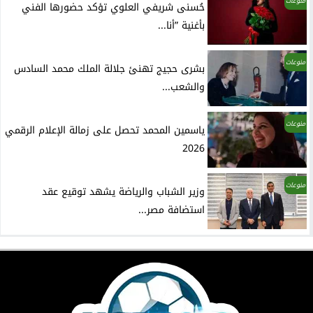
منوعات
حُسنى شريفي العلوي تؤكد حضورها الفني
بأغنية ”أنا...
منوعات
بشرى حجيج تهنئ جلالة الملك محمد السادس
والشعب...
منوعات
ياسمين المحمد تحصل على زمالة الإعلام الرقمي
2026
منوعات
وزير الشباب والرياضة يشهد توقيع عقد
استضافة مصر...