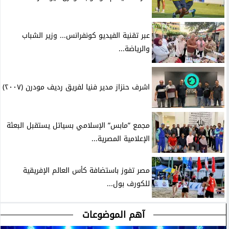
عبر تقنية الفيديو كونفرانس... وزير الشباب
والرياضة...
اشرف حنزاز مدير فنيا لفريق رديف مودرن (٢٠٠٧)
مجمع ”مابس” الإسلامي بسياتل يستقبل البعثة
الإعلامية المصرية...
مصر تفوز باستضافة كأس العالم الإفريقية
للكورف بول...
آهم الموضوعات