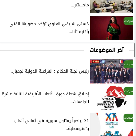
ماجستير...
منوعات
حُسنى شريفي العلوي تؤكد حضورها الفني
بأغنية ”أنا...
آخر الموضوعات
منوعات
رئيس لجنة الحكام : الفراعنة الدولية لجمباز...
منوعات
إطلاق شعلة دورة الألعاب الأفريقية الثانية عشرة
للجامعات...
منوعات
31 رياضياً يمثلون سورية في ثماني ألعاب
بـ”متوسطية...