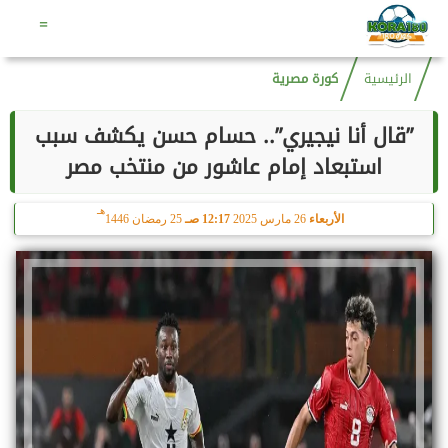
هـ
الأحد
9 أغسطس 2026
06:47 صـ
24 صفر 1448
=
الرئيسية
كورة مصرية
”قال أنا نيجيري”.. حسام حسن يكشف سبب
استبعاد إمام عاشور من منتخب مصر
هـ
الأربعاء
26 مارس 2025
12:17 صـ
25 رمضان 1446