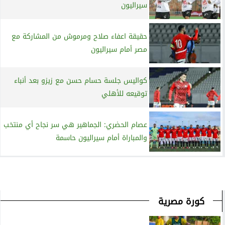
سيراليون
حقيقة اعفاء صلاح ومرموش من المشاركة مع
مصر أمام سيراليون
كواليس جلسة حسام حسن مع زيزو بعد أنباء
توقيعه للأهلي
عصام الحضري: الجماهير هي سر نجاح أي منتخب
والمباراة أمام سيراليون حاسمة
كورة مصرية