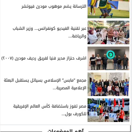
الترسانة يضم موهوب مودرن فيوتشر
عبر تقنية الفيديو كونفرانس... وزير الشباب
والرياضة...
اشرف حنزاز مدير فنيا لفريق رديف مودرن (٢٠٠٧)
مجمع ”مابس” الإسلامي بسياتل يستقبل البعثة
الإعلامية المصرية...
مصر تفوز باستضافة كأس العالم الإفريقية
للكورف بول...
آهم الموضوعات