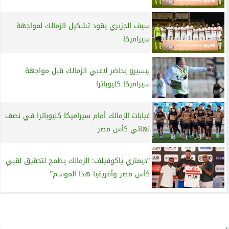
سيف الجزيري يقود تشكيل الزمالك لمواجهة
سيراميكا
بيسيرو يحاضر لاعبي الزمالك قبل مواجهة
سيراميكا كليوباترا
غيابات الزمالك أمام سيراميكا كليوباترا في نصف
نهائي كأس مصر
”ديمتري ياكوفيلف: الزمالك يطمح لتحقيق لقبي
كأس مصر وأفريقيا هذا الموسم”