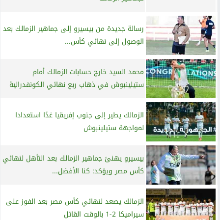
رسالة جديدة من بيسيرو إلى جماهير الزمالك بعد
الوصول إلى نهائي كأس...
محمد السيد خارج حسابات الزمالك أمام
ستيلينبوش في ذهاب ربع نهائي الكونفدرالية
الزمالك يطير إلى جنوب إفريقيا غدًا استعدادا
لمواجهة ستيلينبوش
بيسيرو يهنئ جماهير الزمالك بعد التأهل لنهائي
كأس مصر ويؤكد: كنا الأفضل...
الزمالك يصعد لنهائي كأس مصر بعد الفوز على
سيراميكا 2-1 بالوقت القاتل