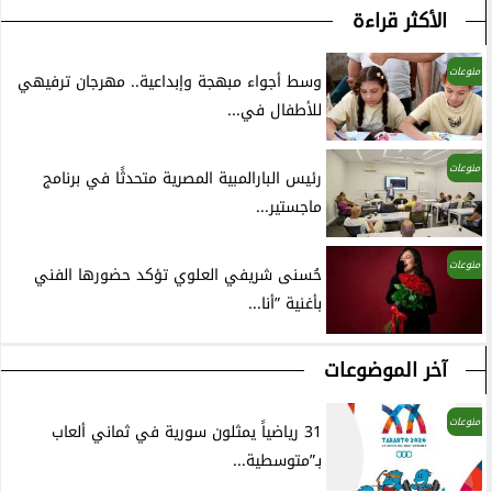
الأكثر قراءة
منوعات
وسط أجواء مبهجة وإبداعية.. مهرجان ترفيهي
للأطفال في...
منوعات
رئيس البارالمبية المصرية متحدثًا في برنامج
ماجستير...
منوعات
حُسنى شريفي العلوي تؤكد حضورها الفني
بأغنية ”أنا...
آخر الموضوعات
منوعات
31 رياضياً يمثلون سورية في ثماني ألعاب
بـ”متوسطية...