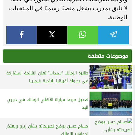
لا تليق بمدرب يشغل منصبًا رسميًا في المنتخبات
الوطنية.
موضوعات متعلقة
طائرة الزمالك ”سيدات” تعلن القائمة المشاركة
في بطولة أفريقيا للأندية بنيجيريا
تعديل موعد مباراة الأهلي الزمالك في دوري
اليد
حسام حسن يوضح تصريحاته بشأن زيزو ويعتذر
لجماهير الزمالك