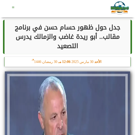
هـ
السبت
8 أغسطس 2026
11:28 مـ
23 صفر 1448
=
جدل حول ظهور حسام حسن في برنامج
مقالب.. أبو ريدة غاضب والزمالك يدرس
التصعيد
هـ
الأحد
30 مارس 2025
12:06 مـ
30 رمضان 1446