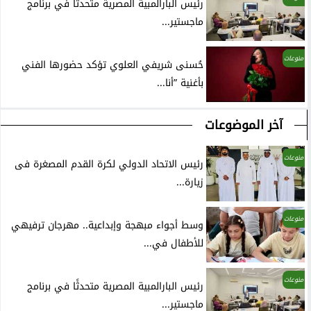
رئيس البارالمبية المصرية متحدثًا في برنامج
ماجستير...
منوعات
حُسنى شريفي العلوي تؤكد حضورها الفني
بأغنية ”أنا...
آخر الموضوعات
منوعات
رئيس الاتحاد الدولي لكرة القدم المصغرة فى
زيارة...
منوعات
وسط أجواء مبهجة وإبداعية.. مهرجان ترفيهي
للأطفال في...
منوعات
رئيس البارالمبية المصرية متحدثًا في برنامج
ماجستير...