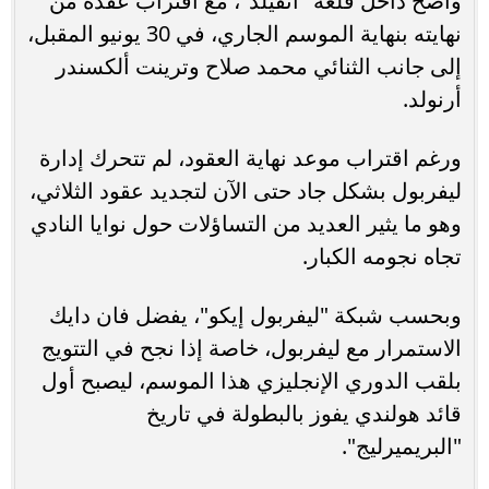
واضح داخل قلعة "أنفيلد"، مع اقتراب عقده من
نهايته بنهاية الموسم الجاري، في 30 يونيو المقبل،
إلى جانب الثنائي محمد صلاح وترينت ألكسندر
أرنولد.
ورغم اقتراب موعد نهاية العقود، لم تتحرك إدارة
ليفربول بشكل جاد حتى الآن لتجديد عقود الثلاثي،
وهو ما يثير العديد من التساؤلات حول نوايا النادي
تجاه نجومه الكبار.
وبحسب شبكة "ليفربول إيكو"، يفضل فان دايك
الاستمرار مع ليفربول، خاصة إذا نجح في التتويج
بلقب الدوري الإنجليزي هذا الموسم، ليصبح أول
قائد هولندي يفوز بالبطولة في تاريخ
"البريميرليج".