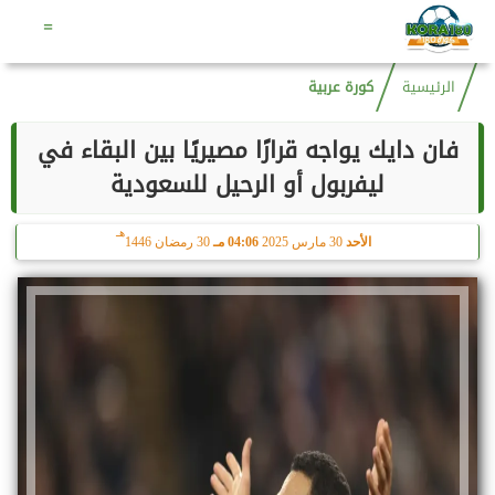
هـ
الجمعة
7 أغسطس 2026
05:32 مـ
22 صفر 1448
=
الرئيسية
كورة عربية
فان دايك يواجه قرارًا مصيريًا بين البقاء في
ليفربول أو الرحيل للسعودية
هـ
الأحد
30 مارس 2025
04:06 مـ
30 رمضان 1446