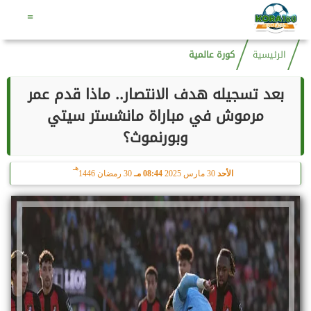
هـ
الجمعة
7 أغسطس 2026
09:38 مـ
22 صفر 1448
=
الرئيسية
كورة عالمية
بعد تسجيله هدف الانتصار.. ماذا قدم عمر
مرموش في مباراة مانشستر سيتي
وبورنموث؟
هـ
الأحد
30 مارس 2025
08:44 مـ
30 رمضان 1446