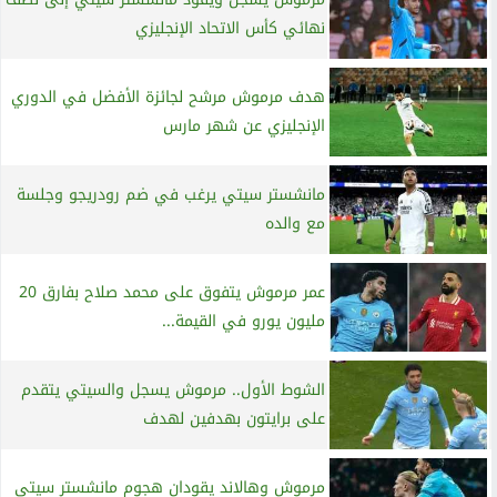
نهائي كأس الاتحاد الإنجليزي
هدف مرموش مرشح لجائزة الأفضل في الدوري
الإنجليزي عن شهر مارس
مانشستر سيتي يرغب في ضم رودريجو وجلسة
مع والده
عمر مرموش يتفوق على محمد صلاح بفارق 20
مليون يورو في القيمة...
الشوط الأول.. مرموش يسجل والسيتي يتقدم
على برايتون بهدفين لهدف
مرموش وهالاند يقودان هجوم مانشستر سيتي