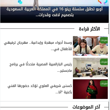
أوبو تطلق سلسلة رينو 16 في المملكة العربية السعودية
بتصميم لافت وقدرات...
الأكثر قراءة
منوعات
وسط أجواء مبهجة وإبداعية.. مهرجان ترفيهي
للأطفال في...
منوعات
رئيس البارالمبية المصرية متحدثًا في برنامج
ماجستير...
منوعات
حُسنى شريفي العلوي تؤكد حضورها الفني
بأغنية ”أنا...
آخر الموضوعات