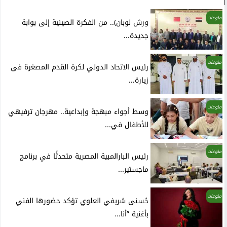
منوعات
ورش لوبان).. من الفكرة الصينية إلى بوابة
جديدة...
منوعات
رئيس الاتحاد الدولي لكرة القدم المصغرة فى
زيارة...
منوعات
وسط أجواء مبهجة وإبداعية.. مهرجان ترفيهي
للأطفال في...
منوعات
رئيس البارالمبية المصرية متحدثًا في برنامج
ماجستير...
منوعات
حُسنى شريفي العلوي تؤكد حضورها الفني
بأغنية ”أنا...