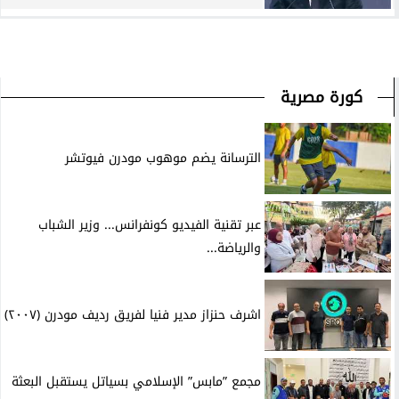
كورة مصرية
الترسانة يضم موهوب مودرن فيوتشر
عبر تقنية الفيديو كونفرانس... وزير الشباب
والرياضة...
اشرف حنزاز مدير فنيا لفريق رديف مودرن (٢٠٠٧)
مجمع ”مابس” الإسلامي بسياتل يستقبل البعثة