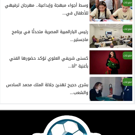
منوعات
وسط أجواء مبهجة وإبداعية.. مهرجان ترفيهي
للأطفال في...
منوعات
رئيس البارالمبية المصرية متحدثًا في برنامج
ماجستير...
منوعات
حُسنى شريفي العلوي تؤكد حضورها الفني
بأغنية ”أنا...
منوعات
بشرى حجيج تهنئ جلالة الملك محمد السادس
والشعب...