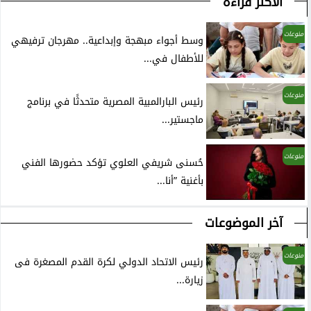
الأكثر قراءة
منوعات
وسط أجواء مبهجة وإبداعية.. مهرجان ترفيهي
للأطفال في...
منوعات
رئيس البارالمبية المصرية متحدثًا في برنامج
ماجستير...
منوعات
حُسنى شريفي العلوي تؤكد حضورها الفني
بأغنية ”أنا...
آخر الموضوعات
منوعات
رئيس الاتحاد الدولي لكرة القدم المصغرة فى
زيارة...