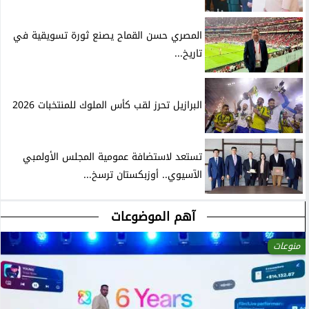
المصري حسن القماح يصنع ثورة تسويقية في
تاريخ...
البرازيل تحرز لقب كأس الملوك للمنتخبات 2026
تستعد لاستضافة عمومية المجلس الأولمبي
الآسيوي.. أوزبكستان ترسخ...
آهم الموضوعات
منوعات