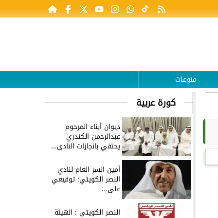
منوعات
كورة عربية
ديوان أبناء المرحوم
عبدالرحمن الكندري
يحتفي بانجازات النادى...
أمين السر العام لنادي
النصر الكويتي: توقيعي
على...
النصر الكويتى : الهيئة