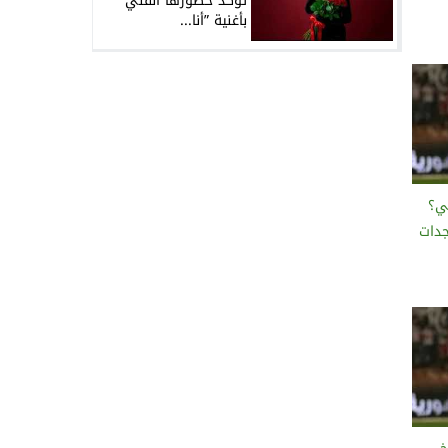
تؤكد حضورها الفني
بأغنية ”أنا...
ي؟
دات