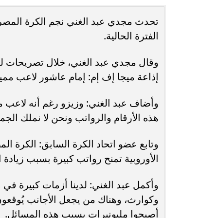
تحدث مجدي عبد الغني نجم الكرة المصرية
حُسنى شريفي العلوي تؤكد حضورها الفني
انغام تختار ج
الفترة الحالية.
بأغنية ”أنا وحدة عادية”
ا
وقال مجدي عبد الغني، خلال تصريحات لبرن
إذاعة ميجا إف إم: إمام عاشور لاعب مميز لكنه لا يساوي 30 أو 40 أو
هذه الأرقام والرواتب ونحن لا نملك الجم
وتابع عضو اتحاد الكرة السابق: الكرة المص
الأوروبية تمنح رواتب كبيرة بسبب زيادة ا
وأكمل عبد الغني: لدينا أزمات كبيرة في م
وكوارث، وهناك من يجعل الأجانب يُوقعون
أصبحوا مليونيرات بسبب هذه المسائل.