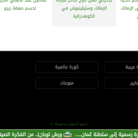
صر للكرة
تذكرتي تعلن طرح تذاكر مباراة
تفاصيل عقد الأهلي التار
 الزمالك
الزمالك وستيلينبوش في
لحسم صفقة زيزو
الكونفدرالية
 عربية
كورة عالمية
ارير
منوعات
جميع الحقوق محفوظة ©
لى سلطنة عُمان.....
ورش لوبان).. من الفكرة الصينية إلى ب