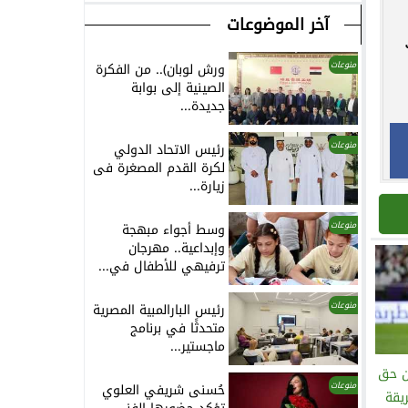
آخر الموضوعات
منوعات
ورش لوبان).. من الفكرة
الصينية إلى بوابة
جديدة...
منوعات
رئيس الاتحاد الدولي
لكرة القدم المصغرة فى
زيارة...
منوعات
وسط أجواء مبهجة
وإبداعية.. مهرجان
ترفيهي للأطفال في...
منوعات
رئيس البارالمبية المصرية
متحدثًا في برنامج
ماجستير...
ن حق
منوعات
حُسنى شريفي العلوي
يقة