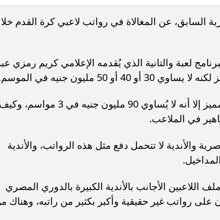
 السابق، عن المغالاة في رواتب لاعبي كرة القدم خلا
دة محطة اولى لتدشين
مصر تكتب التاريخ.. فريق “حلم” يفوز 
لبومها
بطولة Genuine Cup العالمية لكرة...
امج لعبة والتانية الذي يُقدمه الإعلامي كريم رمزي عبر
 50 مليون جنيه في الموسم.
وأضاف عبد الغني: وزيزو رغم أنه لاعب مميز إلا أنه لا يُساوي 90 مليون جنيه في 3 مواسم، وكي
اهير في الملاعب.
رية والأندية لا تتحمل دفع مثل هذه الرواتب، والأندية
لمداخيل.
لف اللاعبين الأجانب بالأندية الكبيرة بالدوري المصري
 على رواتب غير حقيقية وأكبر بكثير من راتبه، وهناك م