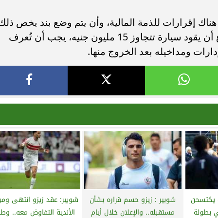
هناك إقرارات للذمة المالية، وأن يتم وضع بند يخص ذلك
في قانون الرياضة الجديد، وكيف لمتطوع أن يقود سيارة تتجاوز 15 مليون جنيه، يجب أن تُعرف
ات ومداخيله بعد الخروج منها.
ك يكتسحن
شوبير : زيزو حسم قراره بشأن
شوبير: عقد زيزو انتهى وم
وانا 3\0 في بطولة
مستقبله.. والإعلان خلال أيام
الأندية التفاوض معه.. وطر