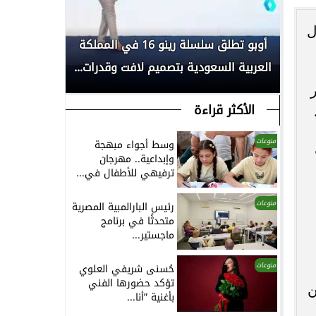
ل
بكأس
أوبو تطلق سلسلة رينو 16 في المملكة
انطلاق الم
العربية السعودية بتصميم لافت وقدرات...
لأبحاث السر
الأكثر قراءة
منوعات
وسط أجواء مبهجة
ف
وإبداعية.. مهرجان
ترفيهي للأطفال في...
منوعات
رئيس البارالمبية المصرية
متحدثًا في برنامج
ماجستير...
منوعات
حُسنى شريفي العلوي
تؤكد حضورها الفني
ن
بأغنية ”أنا...