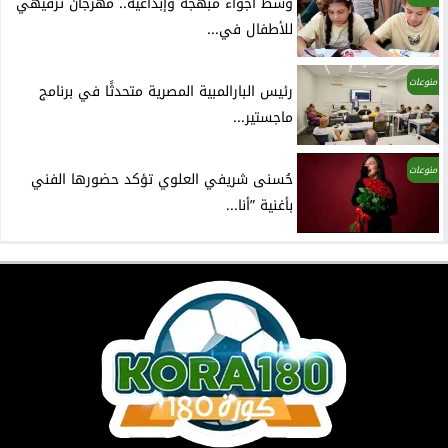
وسط أجواء مبهجة وإبداعية.. مهرجان ترفيهي
للأطفال في...
منوعات
رئيس البارالمبية المصرية متحدثًا في برنامج
ماجستير...
منوعات
حُسنى شريفي العلوي تؤكد حضورها الفني
بأغنية ”أنا...