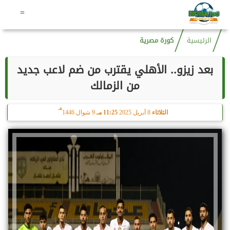
هـ
السبت
8 أغسطس 2026
05:01 صـ
23 صفر 1448
=
الرئيسية
كورة مصرية
بعد زيزو.. الأهلي يقترب من ضم لاعب جديد
من الزمالك
هـ
الثلاثاء
8 أبريل 2025
11:25 مـ
9 شوال 1446