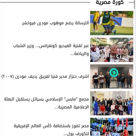
كورة مصرية
الترسانة يضم موهوب مودرن فيوتشر
عبر تقنية الفيديو كونفرانس... وزير الشباب
والرياضة...
اشرف حنزاز مدير فنيا لفريق رديف مودرن (٢٠٠٧)
مجمع ”مابس” الإسلامي بسياتل يستقبل البعثة
الإعلامية المصرية...
مصر تفوز باستضافة كأس العالم الإفريقية
للكورف بول...