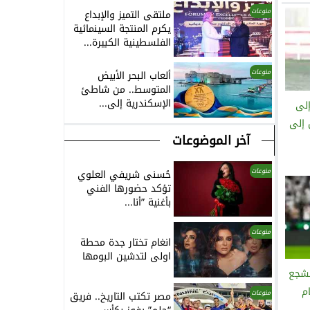
منوعات
ملتقى التميز والإبداع
يكرم المنتجة السينمائية
الفلسطينية الكبيرة...
منوعات
ألعاب البحر الأبيض
المتوسط.. من شاطئ
الإسكندرية إلى...
إلى
 إلى
آخر الموضوعات
منوعات
حُسنى شريفي العلوي
تؤكد حضورها الفني
بأغنية ”أنا...
منوعات
انغام تختار جدة محطة
اولى لتدشين البومها
مشجع
م
منوعات
مصر تكتب التاريخ.. فريق