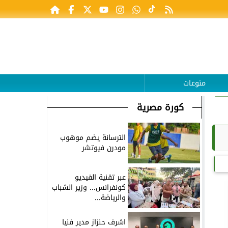
منوعات
كورة مصرية
الترسانة يضم موهوب
مودرن فيوتشر
عبر تقنية الفيديو
كونفرانس... وزير الشباب
والرياضة...
اشرف حنزاز مدير فنيا