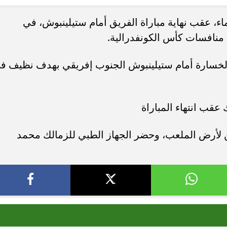
 عقب نهاية مباراة الفريق أمام ستيلينبوش، في
دة محطة اولى لتدشين
مصر تكتب التاريخ.. فريق “حلم” يفوز 
منافسات كأس الكونفدرالية.
لبومها
بطولة Genuine Cup العالمية لكرة...
الخسارة أمام ستيلينبوش الجنوب إفريقي بهدف نظيف ف
قب انتهاء المباراة
لأرض الملعب، وحضر الجهاز الطبي للزمالك محمد