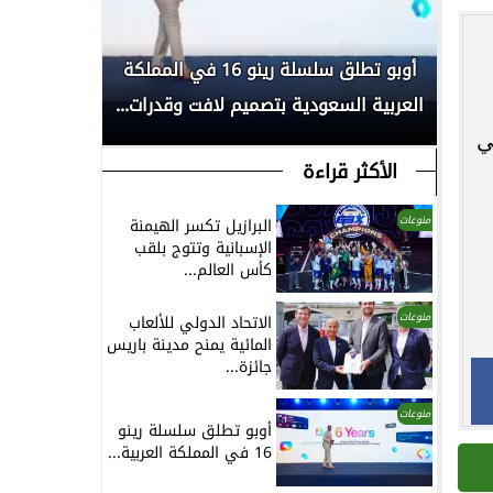
بكأس
أوبو تطلق سلسلة رينو 16 في المملكة
انطلاق الم
العربية السعودية بتصميم لافت وقدرات...
لأبحاث السر
ي
الأكثر قراءة
منوعات
البرازيل تكسر الهيمنة
الإسبانية وتتوج بلقب
كأس العالم...
منوعات
الاتحاد الدولي للألعاب
المائية يمنح مدينة باريس
جائزة...
منوعات
أوبو تطلق سلسلة رينو
16 في المملكة العربية...