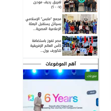
لفريق رديف مودرن
(٢٠٠٧)
مجمع ”مابس” الإسلامي
بسياتل يستقبل البعثة
الإعلامية المصرية...
مصر تفوز باستضافة
كأس العالم الإفريقية
للكورف بول...
آهم الموضوعات
منوعات