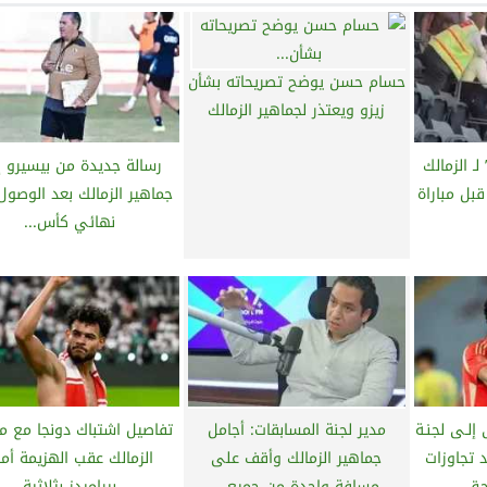
حسام حسن يوضح تصريحاته بشأن
زيزو ويعتذر لجماهير الزمالك
 الزمالك
رسالة جديدة من بيسيرو 
بل مباراة
جماهير الزمالك بعد الوصول
نهائي كأس...
ٕلـى لجنـة
مدير لجنة المسابقات: أجامل
تفاصيل اشتباك دونجا مع 
د تجاوزات
جماهير الزمالك وأقف على
الزمالك عقب الهزيمة أما
حق...
مسافة واحدة من جميع...
بيراميدز بثلاثية