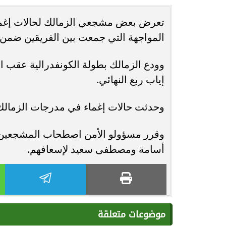
تعرض بعض مشجعي الزمالك لحالات إغماء،
حُسنى شريفي العلوي تؤكد حضورها الفني
انغام تختار ج
المواجهة التي جمعت بين الفريقين ضمن 
بأغنية ”أنا وحدة عادية”
ا
وودع الزمالك بطولة الكونفدرالية عقب 
إياب ربع النهائي.
وحدثت حالات إغماء في مدرجات الزمالك ع
وقرر مسؤولو الأمن اصطحاب المشجعين 
أسامة ومصطفى سعيد لإسعافهم.
موضوعات متعلقة