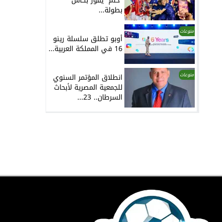
“حلم” يفوز بكأس
بطولة...
منوعات
أوبو تطلق سلسلة رينو
16 في المملكة العربية...
منوعات
انطلاق المؤتمر السنوي
للجمعية المصرية لأبحاث
السرطان.. 23...