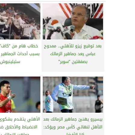
بعد توقيع زيزو للأهلي.. ممدوح
خطاب هام من ”كاف” لـ
عباس يعد جماهير الزمالك
بسبب أحداث الجماهير ق
بصفقتين ”سوبر”
ستيلينبوش
بيسيرو يهنئ جماهير الزمالك بعد
الأهلي يتـقـدم بشكوى ا
التأهل لنهائي كأس مصر ويؤكد:
الانضبـاط والأخلاق ض
كنا الأفضل...
جماهير الزمالك ب