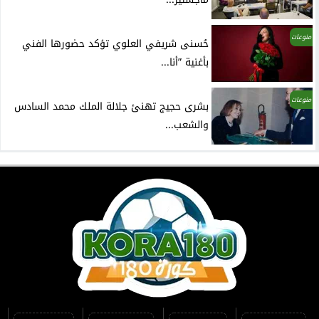
منوعات
حُسنى شريفي العلوي تؤكد حضورها الفني
بأغنية ”أنا...
منوعات
بشرى حجيج تهنئ جلالة الملك محمد السادس
والشعب...