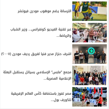
الترسانة يضم موهوب مودرن فيوتشر
عبر تقنية الفيديو كونفرانس... وزير الشباب
والرياضة...
اشرف حنزاز مدير فنيا لفريق رديف مودرن (٢٠٠٧)
مجمع ”مابس” الإسلامي بسياتل يستقبل البعثة
الإعلامية المصرية...
مصر تفوز باستضافة كأس العالم الإفريقية
للكورف بول...