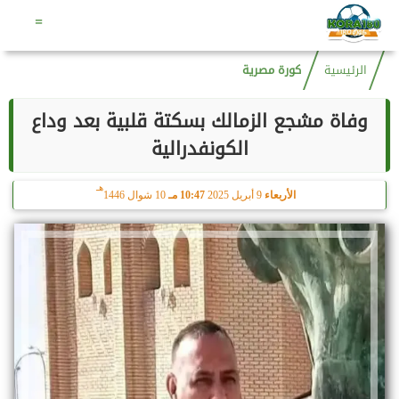
هـ
الجمعة
7 أغسطس 2026
05:39 صـ
22 صفر 1448
=
الرئيسية
كورة مصرية
وفاة مشجع الزمالك بسكتة قلبية بعد وداع
الكونفدرالية
هـ
الأربعاء
9 أبريل 2025
10:47 مـ
10 شوال 1446