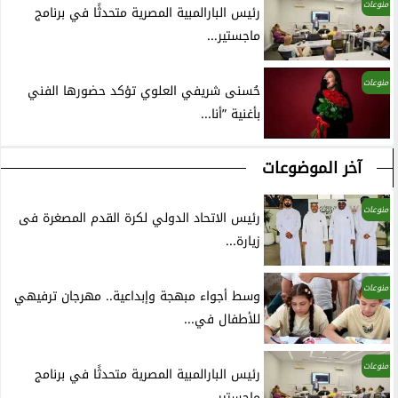
منوعات
رئيس البارالمبية المصرية متحدثًا في برنامج
ماجستير...
منوعات
حُسنى شريفي العلوي تؤكد حضورها الفني
بأغنية ”أنا...
آخر الموضوعات
منوعات
رئيس الاتحاد الدولي لكرة القدم المصغرة فى
زيارة...
منوعات
وسط أجواء مبهجة وإبداعية.. مهرجان ترفيهي
للأطفال في...
منوعات
رئيس البارالمبية المصرية متحدثًا في برنامج
ماجستير...