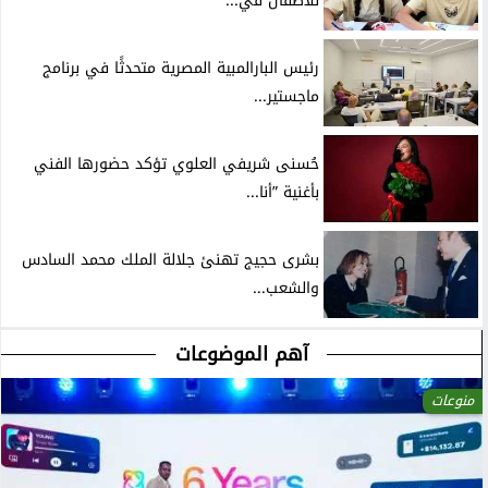
للأطفال في...
رئيس البارالمبية المصرية متحدثًا في برنامج
ماجستير...
حُسنى شريفي العلوي تؤكد حضورها الفني
بأغنية ”أنا...
بشرى حجيج تهنئ جلالة الملك محمد السادس
والشعب...
آهم الموضوعات
منوعات