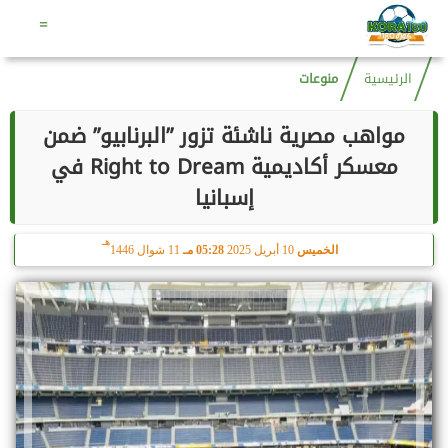
هـ
الجمعة
7 أغسطس 2026
10:21 صـ
22 صفر 1448
=
الرئيسية
منوعات
مواهب مصرية ناشئة تزور ”البرنابيو” ضمن
معسكر أكاديمية Right to Dream في
إسبانيا
هـ
الخميس
10 أبريل 2025
05:28 مـ
11 شوال 1446