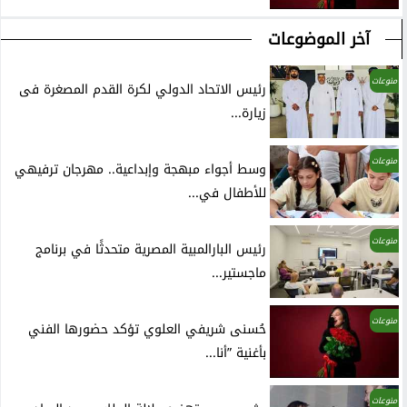
آخر الموضوعات
منوعات
رئيس الاتحاد الدولي لكرة القدم المصغرة فى
زيارة...
منوعات
وسط أجواء مبهجة وإبداعية.. مهرجان ترفيهي
للأطفال في...
منوعات
رئيس البارالمبية المصرية متحدثًا في برنامج
ماجستير...
منوعات
حُسنى شريفي العلوي تؤكد حضورها الفني
بأغنية ”أنا...
منوعات