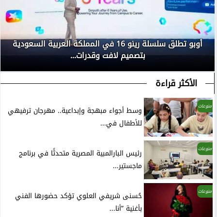
أوبو تطلق سلسلة رينو 16 في المملكة العربية السعودية
بتصميم لافت وقدرات...
الأكثر قراءة
منوعات
وسط أجواء مبهجة وإبداعية.. مهرجان ترفيهي
للأطفال في...
منوعات
رئيس البارالمبية المصرية متحدثًا في برنامج
ماجستير...
منوعات
حُسنى شريفي العلوي تؤكد حضورها الفني
بأغنية ”أنا...