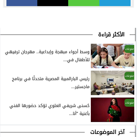
الأكثر قراءة
منوعات
وسط أجواء مبهجة وإبداعية.. مهرجان ترفيهي
للأطفال في...
منوعات
رئيس البارالمبية المصرية متحدثًا في برنامج
ماجستير...
منوعات
حُسنى شريفي العلوي تؤكد حضورها الفني
بأغنية ”أنا...
آخر الموضوعات