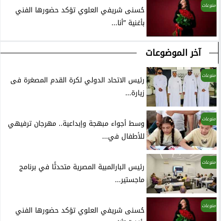
منوعات
حُسنى شريفي العلوي تؤكد حضورها الفني
بأغنية ”أنا...
آخر الموضوعات
منوعات
رئيس الاتحاد الدولي لكرة القدم المصغرة فى
زيارة...
منوعات
وسط أجواء مبهجة وإبداعية.. مهرجان ترفيهي
للأطفال في...
منوعات
رئيس البارالمبية المصرية متحدثًا في برنامج
ماجستير...
منوعات
حُسنى شريفي العلوي تؤكد حضورها الفني