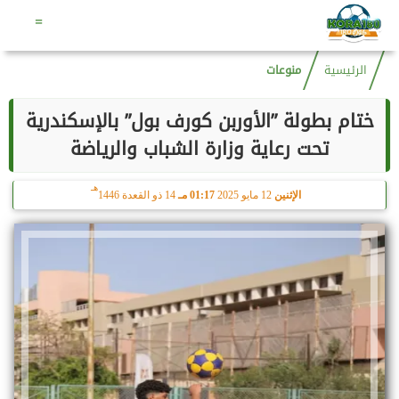
هـ
الجمعة
7 أغسطس 2026
01:59 مـ
22 صفر 1448
=
الرئيسية
منوعات
ختام بطولة ”الأوربن كورف بول” بالإسكندرية
تحت رعاية وزارة الشباب والرياضة
هـ
الإثنين
12 مايو 2025
01:17 مـ
14 ذو القعدة 1446