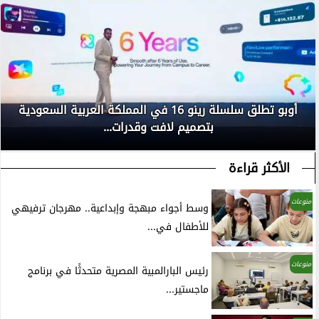
أوبو تطلق سلسلة رينو 16 في المملكة العربية السعودية
بتصميم لافت وقدرات...
الأكثر قراءة
منوعات
وسط أجواء مبهجة وإبداعية.. مهرجان ترفيهي
للأطفال في...
منوعات
رئيس البارالمبية المصرية متحدثًا في برنامج
ماجستير...