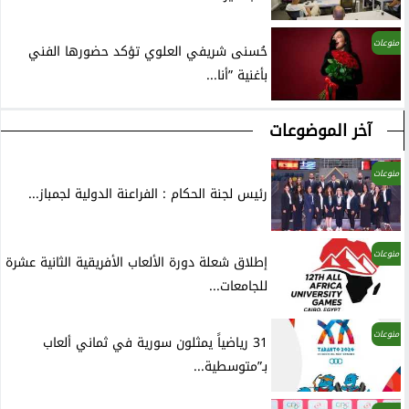
منوعات
حُسنى شريفي العلوي تؤكد حضورها الفني
بأغنية ”أنا...
آخر الموضوعات
منوعات
رئيس لجنة الحكام : الفراعنة الدولية لجمباز...
منوعات
إطلاق شعلة دورة الألعاب الأفريقية الثانية عشرة
للجامعات...
منوعات
31 رياضياً يمثلون سورية في ثماني ألعاب
بـ”متوسطية...