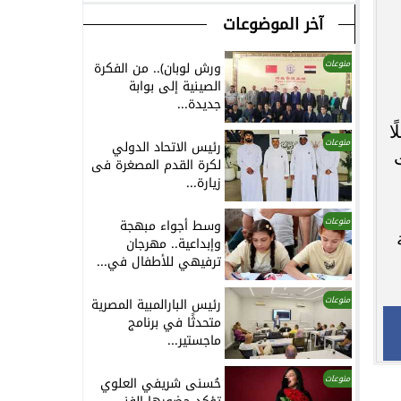
آخر الموضوعات
منوعات
ورش لوبان).. من الفكرة
الصينية إلى بوابة
جديدة...
ا
منوعات
رئيس الاتحاد الدولي
لكرة القدم المصغرة فى
زيارة...
منوعات
وسط أجواء مبهجة
وإبداعية.. مهرجان
ترفيهي للأطفال في...
منوعات
رئيس البارالمبية المصرية
متحدثًا في برنامج
ماجستير...
منوعات
حُسنى شريفي العلوي