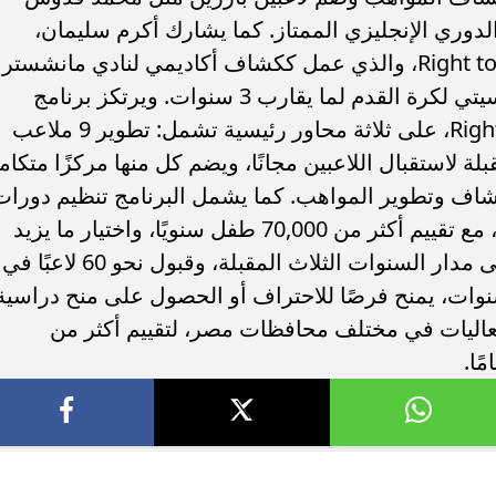
 الدوري الإنجليزي الممتاز. كما يشارك أكرم سليمان،
رئيس فريق الكشافة المصري بـRight to Dream، والذي عمل ككشاف أكاديمي لنادي مانشستر
يونايتد لمدة 6 سنوات، ولنادي نورويتش سيتي لكرة القدم لما يقارب 3 سنوات. ويرتكز برنامج
"بيبسي ستارز"، بالتعاون مع Right to Dream، على ثلاثة محاور رئيسية تشمل: تطوير 9 ملاعب
 لاستقبال اللاعبين مجانًا، ويضم كل منها مركزًا متكاملً
تشاف وتطوير المواهب. كما يشمل البرنامج تنظيم دورات
تدريبية للفئات العمرية من 7 إلى 12 سنة، مع تقييم أكثر من 70,000 طفل سنويًا، واختيار ما يزيد
على 1,000 منهم لبرنامج تدريبي مميز على مدار السنوات الثلاث المقبلة، وقبول نحو 60 لاعبًا في
مج سكني متكامل يمتد من 5 إلى 6 سنوات، يمنح فرصًا للاحتراف أو الحصول على منح دراسية
 فعاليات في مختلف محافظات مصر، لتقييم أكثر من