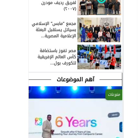
لفريق رديف مودرن
(٢٠٠٧)
مجمع ”مابس” الإسلامي
بسياتل يستقبل البعثة
الإعلامية المصرية...
مصر تفوز باستضافة
كأس العالم الإفريقية
للكورف بول...
آهم الموضوعات
منوعات