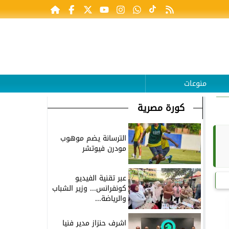
منوعات
كورة مصرية
الترسانة يضم موهوب
مودرن فيوتشر
عبر تقنية الفيديو
كونفرانس... وزير الشباب
والرياضة...
اشرف حنزاز مدير فنيا