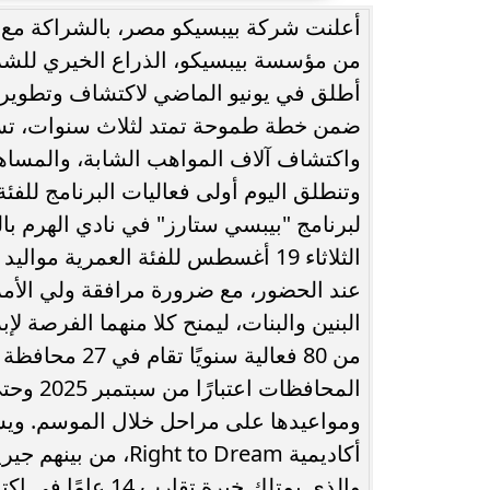
من مؤسسة بيبسيكو، الذراع الخيري للشرك
حُسنى شريفي العلوي تؤكد حضورها الفني
انغام تختار ج
أطلق في يونيو الماضي لاكتشاف وتطوير ا
بأغنية ”أنا وحدة عادية”
ا
ضمن خطة طموحة تمتد لثلاث سنوات، تست
واكتشاف آلاف المواهب الشابة، والمساه
عند الحضور، مع ضرورة مرافقة ولي الأمر ل
البنين والبنات، ليمنح كلا منهما الفرصة ل
من 80 فعالية 
ومواعيدها على مراحل خلال الموسم. ويش
أكاديمية t to Dream
والذي يمتلك خبرة