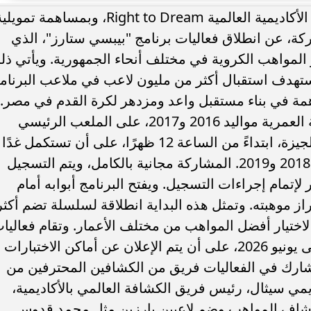
أعلنت شركة بيبسيكو مصر، بالشراكة مع الأكاديمية العالمية Right to Dream، وبمساهمة تموي
ة، عن انطلاق فعاليات برنامج "بيبسي ستارز"، الذي
دة محطة اولى لتدشين
مصر تكتب التاريخ.. فريق “حلم” يفوز 
لمواهب الكروية في مختلف أنحاء الجمهورية. ويأتي ذل
لبومها
بطولة Genuine Cup العالمية لكرة...
هدف استقبال أكثر من مليون لاعب في ملاعب البرنام
مة في بناء مستقبل واعد ومزدهر لكرة القدم في مصر.
وتنطلق اليوم أولى فعاليات البرنامج للفئة العمرية مواليد 2016 و2017، على الملعب الرئيسي
لبرنامج "بيبسي ستارز" في نادي الهرم بالجيزة، ابتداءً من الساعة 12 ظهرًا، على أن تستكمل غدًا
الثلاثاء 19 أغسطس للفئة العمرية مواليد 2018 و2019. المشاركة مجانية بالكامل، ويتم التسجيل
إتمام إجراءات التسجيل. ويفتح البرنامج أبوابه أمام
إبراز موهبته. وتمثل هذه البداية انطلاقة لسلسلة تضم أكثر
سنويًا تقام في 27 محافظة لاختيار أفضل المواهب من مختلف الأعمار. وتقام فعالي
المحافظات اعتبارًا من سبتمبر 2025 وحتى يونيو 2026، على أن يتم الإعلان عن أماكن الاختبارات
ارك في الفعاليات فريق من الكشافين المحترفين من
Righ، من بينهم جيريمي سيثال، رئيس فريق الكشافة العالمي بالأكاديمية،
 تقارب 14 عامًا في اكتشاف المواهب وضم لاعبين بارزين مثل محمد قدوس