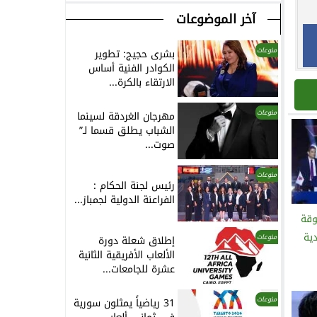
آخر الموضوعات
منوعات
بشرى حجيج: تطوير
الكوادر الفنية أساس
الارتقاء بالكرة...
منوعات
مهرجان الغردقة لسينما
الشباب يطلق قسما لـ”
صوت...
منوعات
رئيس لجنة الحكام :
الفراعنة الدولية لجمباز...
وقة
ية
منوعات
إطلاق شعلة دورة
الألعاب الأفريقية الثانية
عشرة للجامعات...
منوعات
31 رياضياً يمثلون سورية