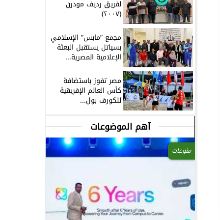
لفريق رديف مودرن
(٢٠٠٧)
مجمع ”مابس” الإسلامي
بسياتل يستقبل البعثة
الإعلامية المصرية...
مصر تفوز باستضافة
كأس العالم الإفريقية
للكورف بول...
آهم الموضوعات
منوعات