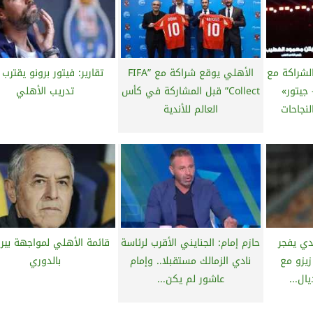
لشراكة مع
الأهلي يوقع شراكة مع ”FIFA
تقارير: فيتور برونو يقترب
جيتور»
Collect” قبل المشاركة في كأس
تدريب الأهلي
لنجاحات
العالم للأندية
دي يفجر
حازم إمام: الجنايني الأقرب لرئاسة
قائمة الأهلي لمواجهة بيرا
زيزو مع
نادي الزمالك مستقبلا.. وإمام
بالدوري
ال...
عاشور لم يكن...