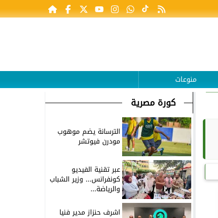
منوعات
كورة مصرية
الترسانة يضم موهوب
مودرن فيوتشر
عبر تقنية الفيديو
كونفرانس... وزير الشباب
والرياضة...
اشرف حنزاز مدير فنيا