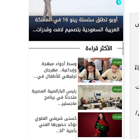
بكأس
أوبو تطلق سلسلة رينو 16 في المملكة
انطلاق الم
س
العربية السعودية بتصميم لافت وقدرات...
لأبحاث السر
الأكثر قراءة
منوعات
وسط أجواء مبهجة
ً
وإبداعية.. مهرجان
ترفيهي للأطفال في...
ت
منوعات
رئيس البارالمبية المصرية
متحدثًا في برنامج
ماجستير...
/
منوعات
حُسنى شريفي العلوي
تؤكد حضورها الفني
بأغنية ”أنا...