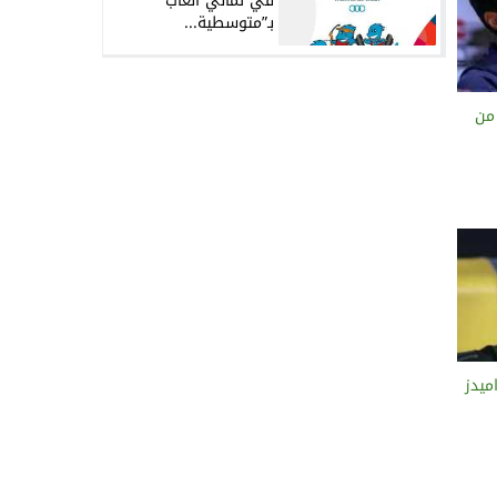
في ثماني ألعاب
بـ”متوسطية...
 من
ميدز