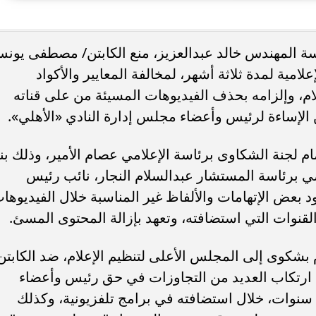
دة محطة اولى لتدشين
مصر تكتب التاريخ.. فريق “حلم” يفوز 
اسة المهندس خالد عبدالعزيز، منع الكابتن/ مصطفى يون
لبومها
بطولة Genuine Cup العالمية لكرة...
امية لمدة ثلاثة أشهر، لمخالفة المعايير والأكواد
ام، وإلزامه بحذف الفيديوهات المسيئة من على قناته
الإساءة لرئيس وأعضاء مجلس إدارة النادي «الأهلي».
لجنة الشكاوى برئاسة الإعلامي عصام الأمير، وذلك بناء
ضي برئاسة المستشار عبدالسلام النجار، نائب رئيس
عض الإتهامات والألفاظ غير المناسبة خلال الفيديوها
لقنوات التي استضافته، وتعهد بإزالة المحتوى المسئ.
 بشكوى إلى المجلس الأعلى لتنظيم الإعلام، ضد الكابتن
 ارتكاب العديد من التجاوزات في حق رئيس وأعضاء
مجلس إدارة النادي على مدار أكثر من 5 سنوات، خلال استضافته في برامج تلفزيونية، وكذلك