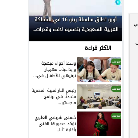
بكأس
أوبو تطلق سلسلة رينو 16 في المملكة
انطلاق الم
 14 سنة)، التي
العربية السعودية بتصميم لافت وقدرات...
لأبحاث السر
الأكثر قراءة
منوعات
وسط أجواء مبهجة
وإبداعية.. مهرجان
ترفيهي للأطفال في...
منوعات
رئيس البارالمبية المصرية
متحدثًا في برنامج
ماجستير...
منوعات
حُسنى شريفي العلوي
تؤكد حضورها الفني
بأغنية ”أنا...