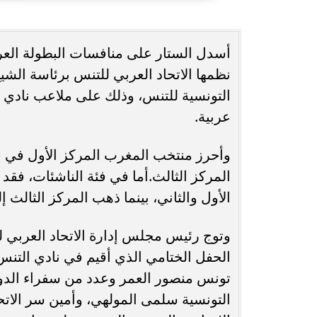
حُسنى شريفي العلوي تؤكد حضورها الفني
انغام تختار ج
بأغنية ”أنا وحدة عادية”
ا
نظمها الاتحاد العربي للتنس برئاسة الشيخ 
التونسية للتنس، وذلك على ملاعب نادي
عربية.
وأحرز منتخب المغرب المركز الأول في فئ
المركز الثالث.أما في فئة الناشئات، فق
الأول والثاني، بينما ذهب المركز الثالث
وتوج رئيس مجلس إدارة الاتحاد العربي لل
الحفل الختامي الذي أقيم في نادي التنس
تونس منصور العمر وعدد من سفراء الدول 
التونسية سلمى المولهي، وأمين سر الاتح