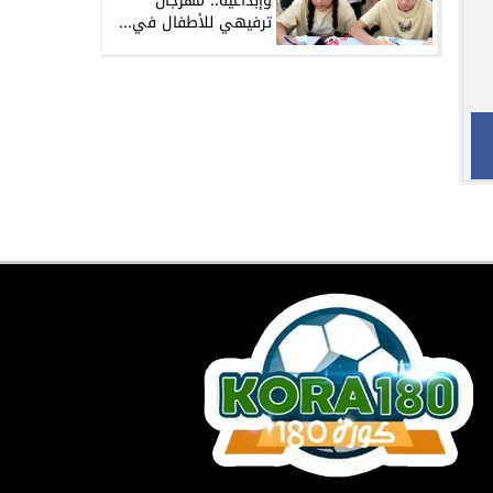
وإبداعية.. مهرجان
ترفيهي للأطفال في...