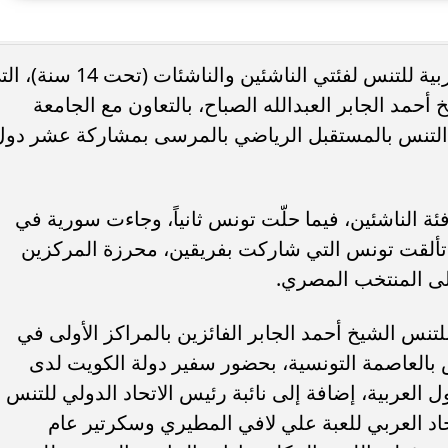
دة محطة اولى لتدشين
مصر تكتب التاريخ.. فريق “حلم” يفوز 
أسدل الستار على منافسات البطولة العربية للتنس لفئتي الناشئين والناشئات (تحت
لبومها
بطولة Genuine Cup العالمية لكرة...
أحمد الجابر العبدالله الصباح، بالتعاون مع الجامعة
 التنس بالمستقبل الرياضي بالمرسى بمشاركة عشر دول
ة الناشئين، فيما حلّت تونس ثانياً، وجاءت سورية في
د تألقت تونس التي شاركت بفريقين، محرزة المركزين
 إلى المنتخب المصري.
تنس الشيخ أحمد الجابر الفائزين بالمراكز الأولى في
 بالعاصمة التونسية، بحضور سفير دولة الكويت لدى
العربية، إضافة إلى نائبة رئيس الاتحاد الدولي للتنس
اد العربي للعبة علي لافي المطيري وسكرتير عام