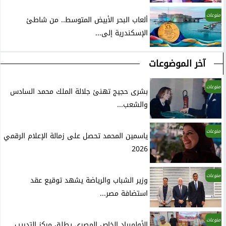
منوعات
ألعاب البحر الأبيض المتوسط.. من شاطئ
الإسكندرية إلى...
آخر الموضوعات
منوعات
بشرى حجيج تهنئ جلالة الملك محمد السادس
والشعب...
منوعات
ياسمين المحمد تحصل على زمالة الإعلام الرقمي
2026
منوعات
وزير الشباب والرياضة يشهد توقيع عقد
استضافة مصر...
منوعات
الأولمبياد الخاص المصري يطلق مركز التدريب