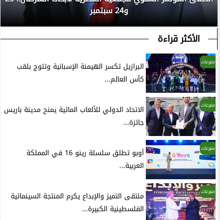
و24 سبتمبر
الأكثر قراءة
منوعات
البرازيل تكسر الهيمنة الإسبانية وتتوج بلقب
كأس العالم...
منوعات
الاتحاد الدولي للألعاب المائية يمنح مدينة باريس
جائزة...
منوعات
أوبو تطلق سلسلة رينو 16 في المملكة
العربية...
منوعات
ملتقى التميز والإبداع يكرم المنتجة السينمائية
الفلسطينية الكبيرة...