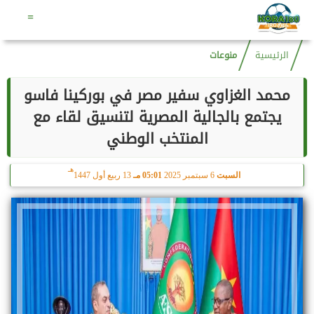
هـ
الخميس
6 أغسطس 2026
04:55 صـ
21 صفر 1448
=
الرئيسية
منوعات
محمد الغزاوي سفير مصر في بوركينا فاسو
يجتمع بالجالية المصرية لتنسيق لقاء مع
المنتخب الوطني
هـ
السبت
6 سبتمبر 2025
05:01 مـ
13 ربيع أول 1447