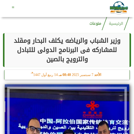
هـ
الخميس
6 أغسطس 2026
04:57 صـ
21 صفر 1448
=
الرئيسية
منوعات
وزير الشباب والرياضه يكلف البحار ومقلد
للمشاركه فى البرنامج الدولى للتبادل
والترويج بالصين
هـ
الأحد
7 سبتمبر 2025
08:40 مـ
14 ربيع أول 1447