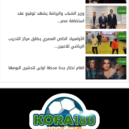
منوعات
وزير الشباب والرياضة يشهد توقيع عقد
استضافة مصر...
منوعات
الأولمبياد الخاص المصري يطلق مركز التدريب
الرياضي للاعبين...
منوعات
انغام تختار جدة محطة اولى لتدشين البومها