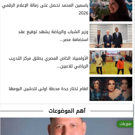
ياسمين المحمد تحصل على زمالة الإعلام الرقمي
2026
وزير الشباب والرياضة يشهد توقيع عقد
استضافة مصر...
الأولمبياد الخاص المصري يطلق مركز التدريب
الرياضي للاعبين...
انغام تختار جدة محطة اولى لتدشين البومها
آهم الموضوعات
منوعات