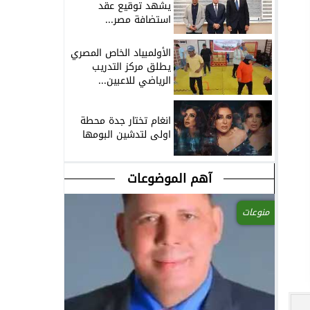
يشهد توقيع عقد
استضافة مصر...
الأولمبياد الخاص المصري
يطلق مركز التدريب
الرياضي للاعبين...
انغام تختار جدة محطة
اولى لتدشين البومها
آهم الموضوعات
منوعات