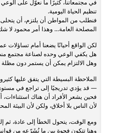
في مجتمعاتنا، كثيرًا ما نعوّل على الوعي
تنظيم الحياة اليومية.
انغام تختار جدة محطة اولى لتدشين
مصر تكتب التاريخ.
فنطلب من المواطن أن يلتزم، أن يتحلى با
البومها
بطولة Genuine Cup العالمية لكرة...
المصلحة العامة… وهذا أمر محمود لا شك 
لكن الواقع أحيانًا يضعنا أمام تساؤلات عم
هل يكفي الوعي وحده لصناعة مجتمع من
وهل الالتزام يمكن أن يستمر دون مظلة ق
الملاحظة البسيطة التي يتفق عليها كثي
— قد يؤدي تدريجيًا إلى تراجع في مستوى 
فحين يشعر الأفراد أن هناك استثناءات، أو
لأن الناس بلا أخلاق، ولكن لأن البيئة الم
ومع الوقت، يتحول الخطأ إلى عادة، ثم إلى واق
وهنا تتكون فجوة بين ما نُشَرّعه من قوانين،