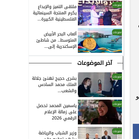
منوعات
ملتقى التميز والإبداع
يكرم المنتجة السينمائية
الفلسطينية الكبيرة...
منوعات
ألعاب البحر الأبيض
المتوسط.. من شاطئ
الإسكندرية إلى...
آخر الموضوعات
منوعات
بشرى حجيج تهنئ جلالة
الملك محمد السادس
والشعب...
و
منوعات
ياسمين المحمد تحصل
على زمالة الإعلام
الرقمي 2026
منوعات
وزير الشباب والرياضة