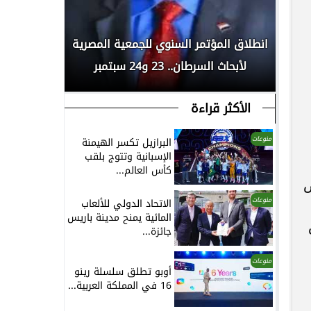
رسميًا..
 المملكة
انطلاق المؤتمر السنوي للجمعية المصرية
العلمين ا
...
لأبحاث السرطان.. 23 و24 سبتمبر
الأكثر قراءة
منوعات
البرازيل تكسر الهيمنة
الإسبانية وتتوج بلقب
كأس العالم...
ص
منوعات
الاتحاد الدولي للألعاب
المائية يمنح مدينة باريس
جائزة...
منوعات
أوبو تطلق سلسلة رينو
16 في المملكة العربية...