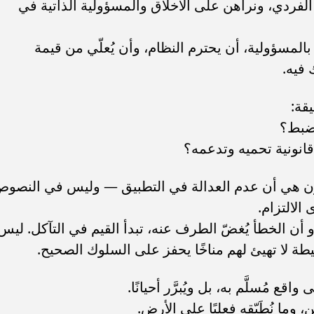
 الفردي، ونراهن على الأخلاق والمسؤولية الذاتية في
. فريق “حلم” يفوز بكأس
أوبو تطلق سلسلة رينو 16 في
لمسؤولية، أن يحترم النظام، وأن يُعلّي من قيمة
العربية السعودية بتصميم لافت وقدرات
فيه.
يقة:
ضبط؟
انونية تحميه وتدعمه؟
رون هي أن عدم العدالة في التطبيق — وليس في النصو
الالتزام.
 أن الخطأ يُغضّ الطرف عنه، تبدأ القيم في التآكل. ليس
حيطة لا تهيئ لهم مناخًا يحفز على السلوك الصحيح.
ع مُسلَّم به، بل ويُبرَّر أحيانًا.
 وما نُطَبّقه فعليًا على الأرض.