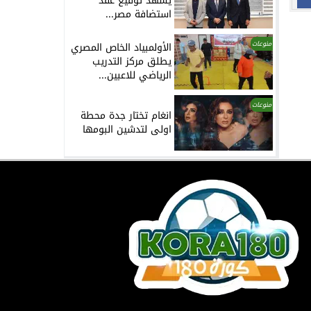
يشهد توقيع عقد
استضافة مصر...
منوعات
الأولمبياد الخاص المصري
يطلق مركز التدريب
الرياضي للاعبين...
منوعات
انغام تختار جدة محطة
اولى لتدشين البومها