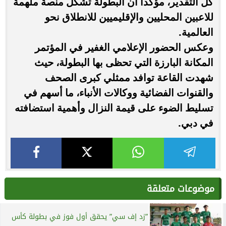
كل التقدير، مؤكداً أن البطولة تشكل منصة ملهمة
للاعبين المحليين والإقليميين للانطلاق نحو
العالمية.
وعكس الحضور الإعلامي الغفير في المؤتمر
المكانة البارزة التي تحظى بها البطولة، حيث
شهدت القاعة توافد ممثلي كبرى الصحف
والقنوات الفضائية ووكالات الأنباء، ما أسهم في
تسليط الضوء على قيمة النزال وأهمية استضافته
في دبي.
موضوعات متعلقة
”زد إف سي” يحقق أول فوز في بطولة كأس