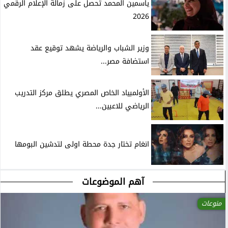
ياسمين المحمد تحصل على زمالة الإعلام الرقمي
2026
وزير الشباب والرياضة يشهد توقيع عقد
استضافة مصر...
الأولمبياد الخاص المصري يطلق مركز التدريب
الرياضي للاعبين...
انغام تختار جدة محطة اولى لتدشين البومها
آهم الموضوعات
منوعات