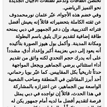
تحتضن الطاقات وتدعم تطلعات الأجيال الجديدة
نحو التميز الرياضي.
وفي خضم هذه الأجواء، عبّر عثمان نورمحمدوف
عن ثقته الكاملة بتحضيراته قائلاً إنه يعيش أفضل
فتراته التدريبية، وإن دعم الجمهور في دبي يمنحه
طاقة إضافية لتقديم نزال يليق باسم البطولة
ومكانة المدينة. وأكمل بول هيوز الصورة بتأكيده
أنه يعود إلى دبي بعزيمة أكبر وإعداد أدق، مشدداً
على أنه يدرك حجم التحدي لكنه واثق من تقديم
أداء استثنائي يرضي الجماهير ويجعل المواجهة
حدثاً تاريخياً بكل المقاييس. كما عبّر بويا رحماني،
أحد أبرز المقاتلين في المنطقة وصاحب الشعبية
الواسعة بين الجماهير، عن اعتزازه بالمشاركة
في هذا الحدث، قائلاً إن تواجده في دبي يمثل
فرصة لتقديم أفضل ما لديه أمام جمهور يكن له