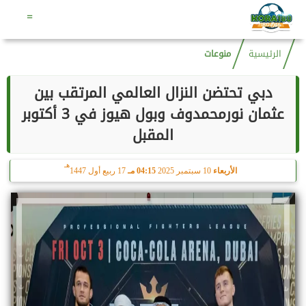
هـ
الخميس
6 أغسطس 2026
05:44 صـ
21 صفر 1448
=
الرئيسية
منوعات
دبي تحتضن النزال العالمي المرتقب بين
عثمان نورمحمدوف وبول هيوز في 3 أكتوبر
المقبل
هـ
الأربعاء
10 سبتمبر 2025
04:15 مـ
17 ربيع أول 1447