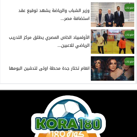
منوعات
وزير الشباب والرياضة يشهد توقيع عقد
استضافة مصر...
منوعات
الأولمبياد الخاص المصري يطلق مركز التدريب
الرياضي للاعبين...
منوعات
انغام تختار جدة محطة اولى لتدشين البومها