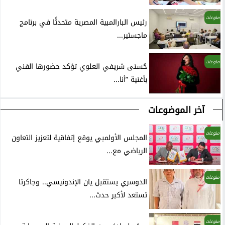
منوعات
رئيس البارالمبية المصرية متحدثًا في برنامج
ماجستير...
منوعات
حُسنى شريفي العلوي تؤكد حضورها الفني
بأغنية ”أنا...
آخر الموضوعات
منوعات
المجلس الأولمبي يوقع إتفاقية لتعزيز التعاون
الرياضي مع...
منوعات
الدوسري يستقبل يان الإندونيسي.. وجاكرتا
تستعد لأكبر حدث...
منوعات