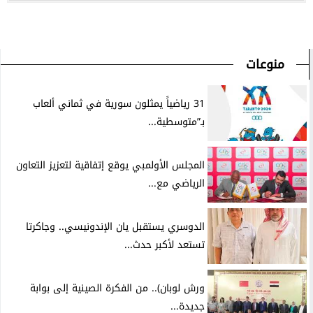
منوعات
31 رياضياً يمثلون سورية في ثماني ألعاب
بـ”متوسطية...
المجلس الأولمبي يوقع إتفاقية لتعزيز التعاون
الرياضي مع...
الدوسري يستقبل يان الإندونيسي.. وجاكرتا
تستعد لأكبر حدث...
ورش لوبان).. من الفكرة الصينية إلى بوابة
جديدة...