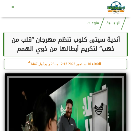
هـ
السبت
8 أغسطس 2026
08:04 مـ
23 صفر 1448
=
الرئيسية
منوعات
أندية سيتى كلوب تنظم مهرجان ”قلب من
ذهب” لتكريم أبطالها من ذوي الهمم
هـ
الثلاثاء
16 سبتمبر 2025
12:15 مـ
23 ربيع أول 1447