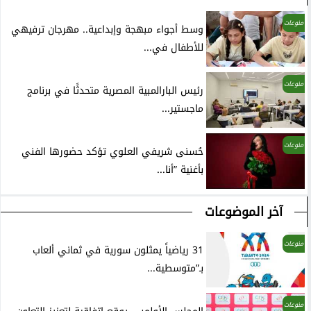
منوعات
وسط أجواء مبهجة وإبداعية.. مهرجان ترفيهي
للأطفال في...
منوعات
رئيس البارالمبية المصرية متحدثًا في برنامج
ماجستير...
منوعات
حُسنى شريفي العلوي تؤكد حضورها الفني
بأغنية ”أنا...
آخر الموضوعات
منوعات
31 رياضياً يمثلون سورية في ثماني ألعاب
بـ”متوسطية...
منوعات