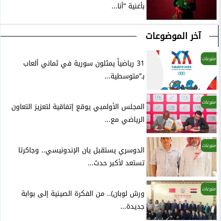
بأغنية ”أنا...
آخر الموضوعات
منوعات
31 رياضياً يمثلون سورية في ثماني ألعاب
بـ”متوسطية...
منوعات
المجلس الأولمبي يوقع إتفاقية لتعزيز التعاون
الرياضي مع...
منوعات
الدوسري يستقبل يان الإندونيسي.. وجاكرتا
تستعد لأكبر حدث...
منوعات
ورش لوبان).. من الفكرة الصينية إلى بوابة
جديدة...