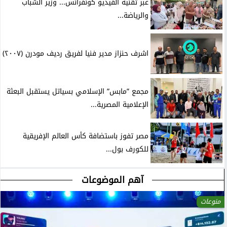
عبر تقنية الفيديو كونفرانس... وزير الشباب
والرياضة...
اشرف حنزاز مدير فنيا لفريق رديف مودرن (٢٠٠٧)
مجمع ”مابس” الإسلامي بسياتل يستقبل البعثة
الإعلامية المصرية...
مصر تفوز باستضافة كأس العالم الإفريقية
للكورف بول...
آهم الموضوعات
منوعات