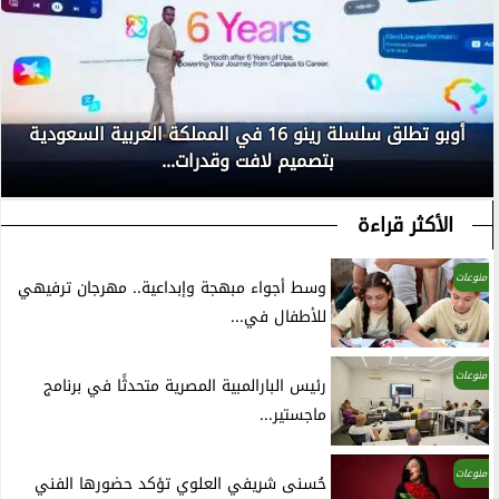
أوبو تطلق سلسلة رينو 16 في المملكة العربية السعودية
بتصميم لافت وقدرات...
الأكثر قراءة
منوعات
وسط أجواء مبهجة وإبداعية.. مهرجان ترفيهي
للأطفال في...
منوعات
رئيس البارالمبية المصرية متحدثًا في برنامج
ماجستير...
منوعات
حُسنى شريفي العلوي تؤكد حضورها الفني