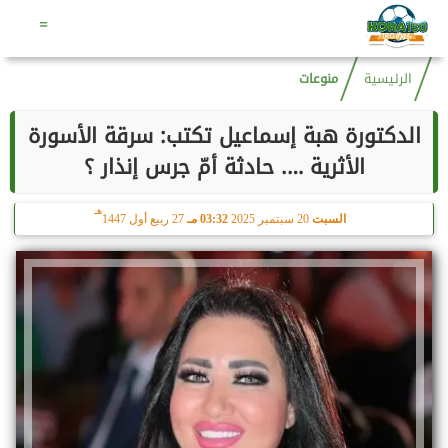
هـ
السبت
8 أغسطس 2026
01:35 مـ
23 صفر 1448
=
الرئيسية
منوعات
الدكتورة هبة إسماعيل تكتب: سرقة الأسورة
الأثرية …. حادثة أمّ جرس إنذار ؟
هـ
السبت
20 سبتمبر 2025
03:32 مـ
27 ربيع أول 1447