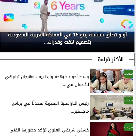
أوبو تطلق سلسلة رينو 16 في المملكة العربية السعودية
بتصميم لافت وقدرات...
الأكثر قراءة
منوعات
وسط أجواء مبهجة وإبداعية.. مهرجان ترفيهي
للأطفال في...
منوعات
رئيس البارالمبية المصرية متحدثًا في برنامج
ماجستير...
منوعات
حُسنى شريفي العلوي تؤكد حضورها الفني