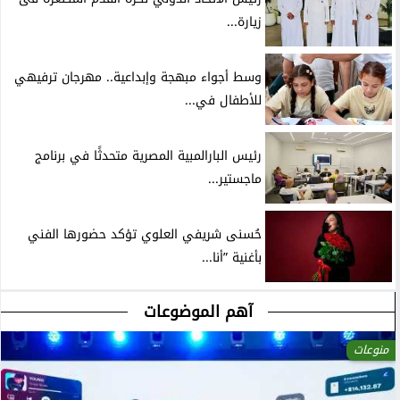
زيارة...
وسط أجواء مبهجة وإبداعية.. مهرجان ترفيهي
للأطفال في...
رئيس البارالمبية المصرية متحدثًا في برنامج
ماجستير...
حُسنى شريفي العلوي تؤكد حضورها الفني
بأغنية ”أنا...
آهم الموضوعات
منوعات