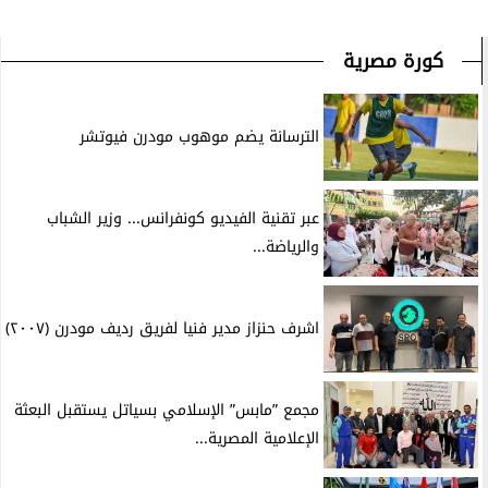
كورة مصرية
الترسانة يضم موهوب مودرن فيوتشر
عبر تقنية الفيديو كونفرانس... وزير الشباب
والرياضة...
اشرف حنزاز مدير فنيا لفريق رديف مودرن (٢٠٠٧)
مجمع ”مابس” الإسلامي بسياتل يستقبل البعثة
الإعلامية المصرية...