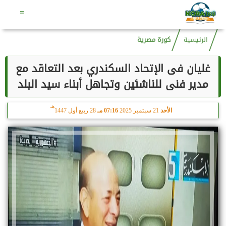
هـ
الأحد
9 أغسطس 2026
06:53 صـ
24 صفر 1448
=
الرئيسية
كورة مصرية
غليان فى الإتحاد السكندري بعد التعاقد مع
مدير فنى للناشئين وتجاهل أبناء سيد البلد
هـ
الأحد
21 سبتمبر 2025
07:16 مـ
28 ربيع أول 1447