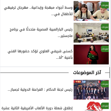
منوعات
وسط أجواء مبهجة وإبداعية.. مهرجان ترفيهي
للأطفال في...
منوعات
رئيس البارالمبية المصرية متحدثًا في برنامج
ماجستير...
منوعات
حُسنى شريفي العلوي تؤكد حضورها الفني
بأغنية ”أنا...
آخر الموضوعات
منوعات
رئيس لجنة الحكام : الفراعنة الدولية لجمباز...
منوعات
إطلاق شعلة دورة الألعاب الأفريقية الثانية عشرة