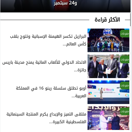
و24 سبتمبر
الأكثر قراءة
منوعات
البرازيل تكسر الهيمنة الإسبانية وتتوج بلقب
كأس العالم...
منوعات
الاتحاد الدولي للألعاب المائية يمنح مدينة باريس
جائزة...
منوعات
أوبو تطلق سلسلة رينو 16 في المملكة
العربية...
منوعات
ملتقى التميز والإبداع يكرم المنتجة السينمائية
الفلسطينية الكبيرة...