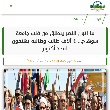
هـ
الخميس
6 أغسطس 2026
02:15 صـ
20 صفر 1448
=
الرئيسية
منوعات
ماراثون النصر ينطلق من قلب جامعة
سوهاج... ٤ آلاف طالب وطالبه يهتفون
لمجد أكتوبر
هـ
الأحد
5 أكتوبر 2025
10:48 مـ
12 ربيع آخر 1447