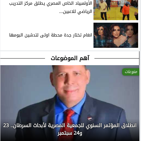
الأولمبياد الخاص المصري يطلق مركز التدريب
الرياضي للاعبين...
انغام تختار جدة محطة اولى لتدشين البومها
آهم الموضوعات
منوعات
انطلاق المؤتمر السنوي للجمعية المصرية لأبحاث السرطان.. 23
و24 سبتمبر