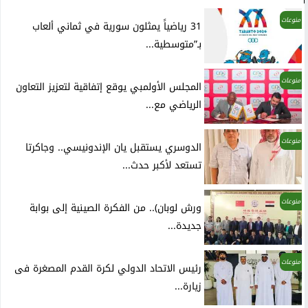
منوعات
31 رياضياً يمثلون سورية في ثماني ألعاب
بـ”متوسطية...
منوعات
المجلس الأولمبي يوقع إتفاقية لتعزيز التعاون
الرياضي مع...
منوعات
الدوسري يستقبل يان الإندونيسي.. وجاكرتا
تستعد لأكبر حدث...
منوعات
ورش لوبان).. من الفكرة الصينية إلى بوابة
جديدة...
منوعات
رئيس الاتحاد الدولي لكرة القدم المصغرة فى
زيارة...