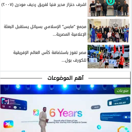
اشرف حنزاز مدير فنيا لفريق رديف مودرن (٢٠٠٧)
مجمع ”مابس” الإسلامي بسياتل يستقبل البعثة
الإعلامية المصرية...
مصر تفوز باستضافة كأس العالم الإفريقية
للكورف بول...
آهم الموضوعات
منوعات