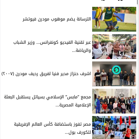
الترسانة يضم موهوب مودرن فيوتشر
عبر تقنية الفيديو كونفرانس... وزير الشباب
والرياضة...
اشرف حنزاز مدير فنيا لفريق رديف مودرن (٢٠٠٧)
مجمع ”مابس” الإسلامي بسياتل يستقبل البعثة
الإعلامية المصرية...
مصر تفوز باستضافة كأس العالم الإفريقية
للكورف بول...