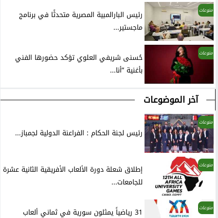
منوعات
رئيس البارالمبية المصرية متحدثًا في برنامج
ماجستير...
منوعات
حُسنى شريفي العلوي تؤكد حضورها الفني
بأغنية ”أنا...
آخر الموضوعات
منوعات
رئيس لجنة الحكام : الفراعنة الدولية لجمباز...
منوعات
إطلاق شعلة دورة الألعاب الأفريقية الثانية عشرة
للجامعات...
منوعات
31 رياضياً يمثلون سورية في ثماني ألعاب