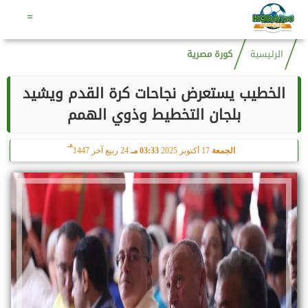
هـ
الأحد
9 أغسطس 2026
12:31 صـ
23 صفر 1448
=
الرئيسية
كورة مصرية
الخطيب يستعرض نجاحات كرة القدم ويشيد
بلجان التخطيط وذوي الهمم
هـ
الجمعة
17 أكتوبر 2025
03:33 مـ
24 ربيع آخر 1447