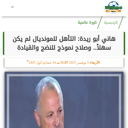
هـ
السبت
8 أغسطس 2026
07:33 صـ
23 صفر 1448
=
الرئيسية
كورة عالمية
هاني أبو ريدة: التأهل للمونديال لم يكن
سهلاً.. وصلاح نموذج للنضج والقيادة
هـ
الأربعاء
5 نوفمبر 2025
11:07 مـ
14 جمادى أول 1447