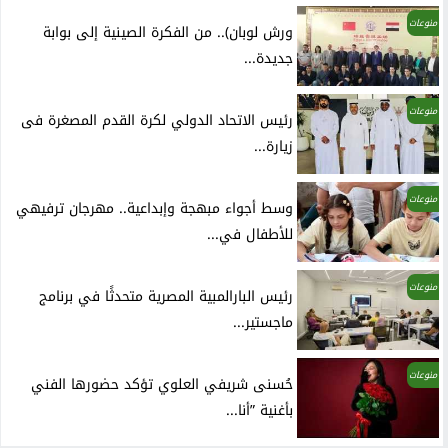
منوعات
ورش لوبان).. من الفكرة الصينية إلى بوابة
جديدة...
منوعات
رئيس الاتحاد الدولي لكرة القدم المصغرة فى
زيارة...
منوعات
وسط أجواء مبهجة وإبداعية.. مهرجان ترفيهي
للأطفال في...
منوعات
رئيس البارالمبية المصرية متحدثًا في برنامج
ماجستير...
منوعات
حُسنى شريفي العلوي تؤكد حضورها الفني
بأغنية ”أنا...