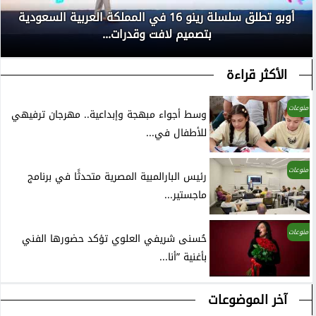
أوبو تطلق سلسلة رينو 16 في المملكة العربية السعودية
بتصميم لافت وقدرات...
الأكثر قراءة
منوعات
وسط أجواء مبهجة وإبداعية.. مهرجان ترفيهي
للأطفال في...
منوعات
رئيس البارالمبية المصرية متحدثًا في برنامج
ماجستير...
منوعات
حُسنى شريفي العلوي تؤكد حضورها الفني
بأغنية ”أنا...
آخر الموضوعات